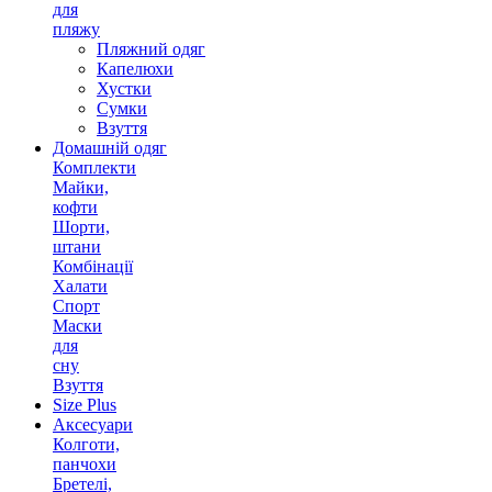
для
пляжу
Пляжний одяг
Капелюхи
Хустки
Сумки
Взуття
Домашній одяг
Комплекти
Майки,
кофти
Шорти,
штани
Комбінації
Халати
Спорт
Маски
для
сну
Взуття
Size Plus
Аксесуари
Колготи,
панчохи
Бретелі,