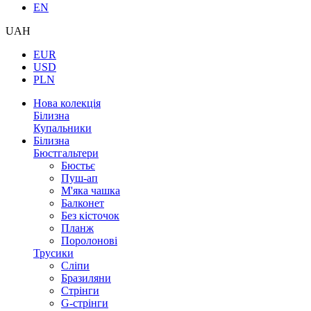
EN
UAH
EUR
USD
PLN
Нова колекція
Білизна
Купальники
Білизна
Бюстгальтери
Бюстьє
Пуш-ап
М'яка чашка
Балконет
Без кісточок
Планж
Поролонові
Трусики
Сліпи
Бразиляни
Стрінги
G-стрінги