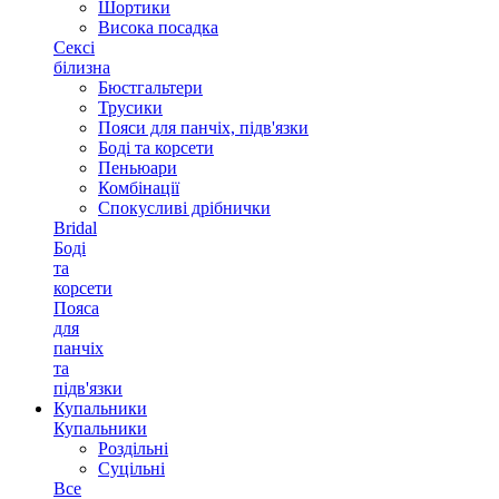
Шортики
Висока посадка
Сексі
білизна
Бюстгальтери
Трусики
Пояси для панчіх, підв'язки
Боді та корсети
Пеньюари
Комбінації
Спокусливі дрібнички
Bridal
Боді
та
корсети
Пояса
для
панчіх
та
підв'язки
Купальники
Купальники
Роздільні
Суцільні
Все