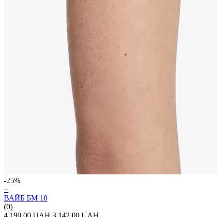
-25%
+
ВАЙБ БМ 10
(0)
4 190.00 UAH
3 142.00 UAH