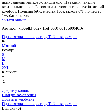
прикрашений квітковою вишивкою. На задній панелі є
вертикальний шов. Бавовняна ластовиця гарантує інтимний
комфорт. Поліамід 69%, еластан 16%, віскоза 6%, поліестер
1%, бавовна 8%.
Читати більше
Артикул: 7f0cedf3-8d27-11ef-b060-00155d004616
Гід по визначенню розміру
Таблиця розмірів
Колір:
М'ятний
Розмір:
S
M
L
2XL
Кількість:
−
+
Додати у кошик
Швидке замовлення
Додати в улюблене
Гід по визначенню розміру
Таблиця розмірів
Відгуки
(0)