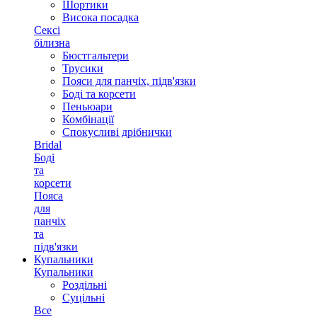
Шортики
Висока посадка
Сексі
білизна
Бюстгальтери
Трусики
Пояси для панчіх, підв'язки
Боді та корсети
Пеньюари
Комбінації
Спокусливі дрібнички
Bridal
Боді
та
корсети
Пояса
для
панчіх
та
підв'язки
Купальники
Купальники
Роздільні
Суцільні
Все