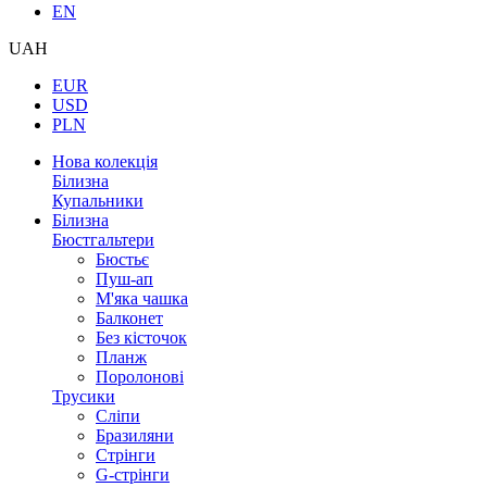
EN
UAH
EUR
USD
PLN
Нова колекція
Білизна
Купальники
Білизна
Бюстгальтери
Бюстьє
Пуш-ап
М'яка чашка
Балконет
Без кісточок
Планж
Поролонові
Трусики
Сліпи
Бразиляни
Стрінги
G-стрінги