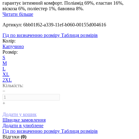
гарантує інтимний комфорт. Поліамід 69%, еластан 16%,
віскоза 6%, поліестер 1%, бавовна 8%.
Читати більше
Артикул: 6bb01f62-a339-11ef-b060-00155d004616
Гід по визначенню розміру
Таблиця розмірів
Колір:
Капучино
Розмір:
S
M
L
XL
2XL
Кількість:
−
+
Додати у кошик
Швидке замовлення
Додати в улюблене
Гід по визначенню розміру
Таблиця розмірів
Відгуки
(0)