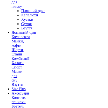
для
пляжу
Пляжний одяг
Капелюхи
Хустки
Сумки
Взуття
Домашній одяг
Комплекти
Майки,
кофти
Шорти,
штани
Комбінації
Халати
Спорт
Маски
для
сну
Взуття
Size Plus
Аксесуари
Колготи,
панчохи
Бретелі,