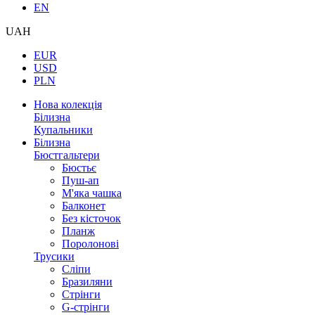
EN
UAH
EUR
USD
PLN
Нова колекція
Білизна
Купальники
Білизна
Бюстгальтери
Бюстьє
Пуш-ап
М'яка чашка
Балконет
Без кісточок
Планж
Поролонові
Трусики
Сліпи
Бразиляни
Стрінги
G-стрінги