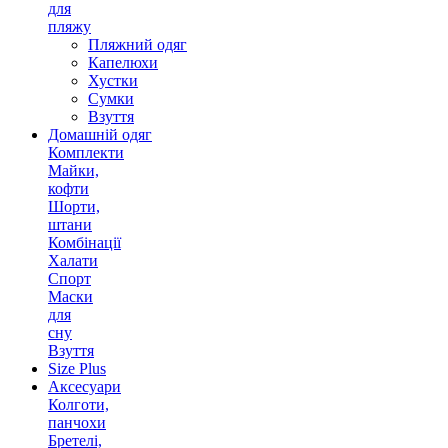
для
пляжу
Пляжний одяг
Капелюхи
Хустки
Сумки
Взуття
Домашній одяг
Комплекти
Майки,
кофти
Шорти,
штани
Комбінації
Халати
Спорт
Маски
для
сну
Взуття
Size Plus
Аксесуари
Колготи,
панчохи
Бретелі,