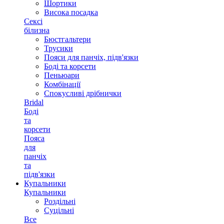
Шортики
Висока посадка
Сексі
білизна
Бюстгальтери
Трусики
Пояси для панчіх, підв'язки
Боді та корсети
Пеньюари
Комбінації
Спокусливі дрібнички
Bridal
Боді
та
корсети
Пояса
для
панчіх
та
підв'язки
Купальники
Купальники
Роздільні
Суцільні
Все