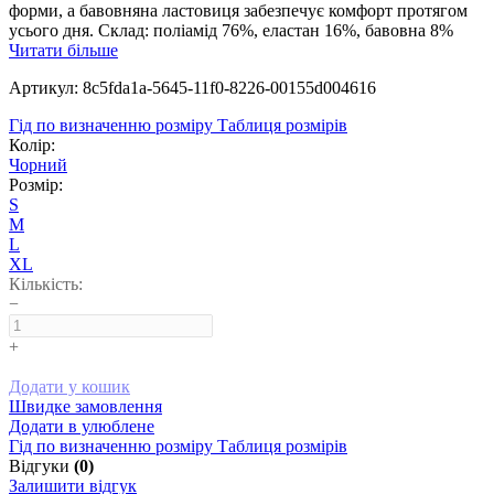
форми, а бавовняна ластовиця забезпечує комфорт протягом
усього дня. Склад: поліамід 76%, еластан 16%, бавовна 8%
Читати більше
Артикул: 8c5fda1a-5645-11f0-8226-00155d004616
Гід по визначенню розміру
Таблиця розмірів
Колір:
Чорний
Розмір:
S
M
L
XL
Кількість:
−
+
Додати у кошик
Швидке замовлення
Додати в улюблене
Гід по визначенню розміру
Таблиця розмірів
Відгуки
(0)
Залишити відгук