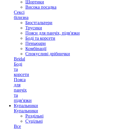
Шортики
Висока посадка
Сексі
білизна
Бюстгальтери
Трусики
Пояси для панчіх, підв'язки
Боді та корсети
Пеньюари
Комбінації
Спокусливі дрібнички
Bridal
Боді
та
корсети
Пояса
для
панчіх
та
підв'язки
Купальники
Купальники
Роздільні
Суцільні
Все