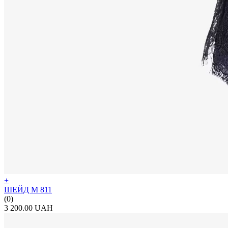
+
ШЕЙД М 811
(0)
3 200.00 UAH