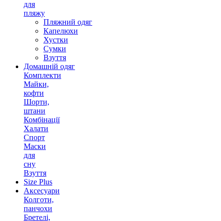
для
пляжу
Пляжний одяг
Капелюхи
Хустки
Сумки
Взуття
Домашній одяг
Комплекти
Майки,
кофти
Шорти,
штани
Комбінації
Халати
Спорт
Маски
для
сну
Взуття
Size Plus
Аксесуари
Колготи,
панчохи
Бретелі,