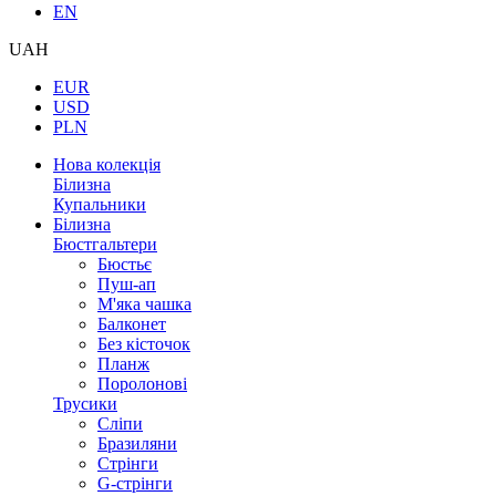
EN
UAH
EUR
USD
PLN
Нова колекція
Білизна
Купальники
Білизна
Бюстгальтери
Бюстьє
Пуш-ап
М'яка чашка
Балконет
Без кісточок
Планж
Поролонові
Трусики
Сліпи
Бразиляни
Стрінги
G-стрінги