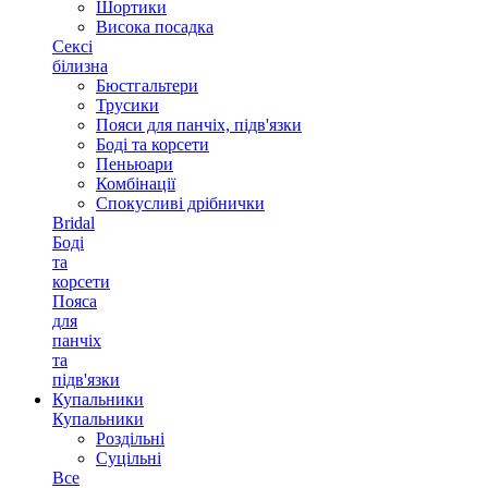
Шортики
Висока посадка
Сексі
білизна
Бюстгальтери
Трусики
Пояси для панчіх, підв'язки
Боді та корсети
Пеньюари
Комбінації
Спокусливі дрібнички
Bridal
Боді
та
корсети
Пояса
для
панчіх
та
підв'язки
Купальники
Купальники
Роздільні
Суцільні
Все