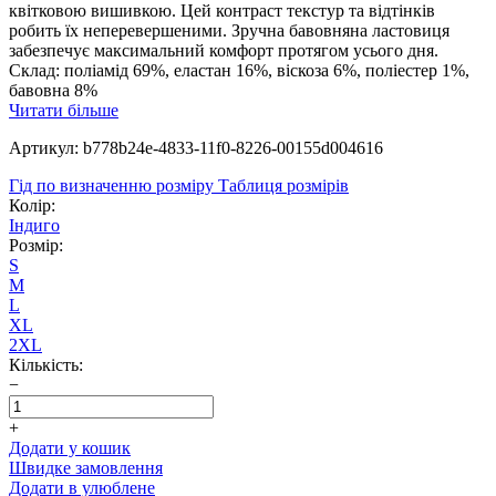
квітковою вишивкою. Цей контраст текстур та відтінків
робить їх неперевершеними. Зручна бавовняна ластовиця
забезпечує максимальний комфорт протягом усього дня.
Склад: поліамід 69%, еластан 16%, віскоза 6%, поліестер 1%,
бавовна 8%
Читати більше
Артикул: b778b24e-4833-11f0-8226-00155d004616
Гід по визначенню розміру
Таблиця розмірів
Колір:
Індиго
Розмір:
S
M
L
XL
2XL
Кількість:
−
+
Додати у кошик
Швидке замовлення
Додати в улюблене