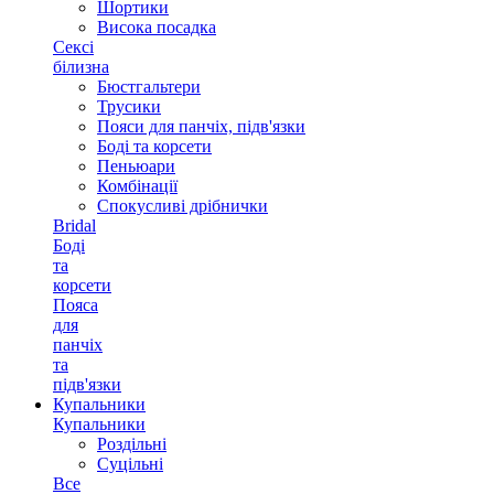
Шортики
Висока посадка
Сексі
білизна
Бюстгальтери
Трусики
Пояси для панчіх, підв'язки
Боді та корсети
Пеньюари
Комбінації
Спокусливі дрібнички
Bridal
Боді
та
корсети
Пояса
для
панчіх
та
підв'язки
Купальники
Купальники
Роздільні
Суцільні
Все