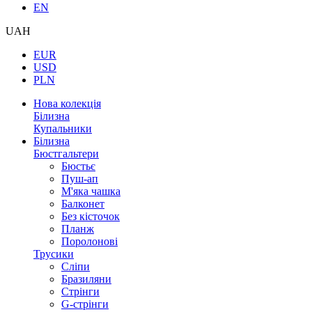
EN
UAH
EUR
USD
PLN
Нова колекція
Білизна
Купальники
Білизна
Бюстгальтери
Бюстьє
Пуш-ап
М'яка чашка
Балконет
Без кісточок
Планж
Поролонові
Трусики
Сліпи
Бразиляни
Стрінги
G-стрінги