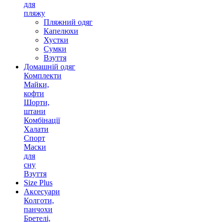
для
пляжу
Пляжний одяг
Капелюхи
Хустки
Сумки
Взуття
Домашній одяг
Комплекти
Майки,
кофти
Шорти,
штани
Комбінації
Халати
Спорт
Маски
для
сну
Взуття
Size Plus
Аксесуари
Колготи,
панчохи
Бретелі,