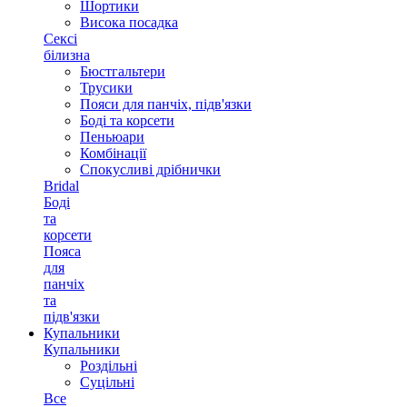
Шортики
Висока посадка
Сексі
білизна
Бюстгальтери
Трусики
Пояси для панчіх, підв'язки
Боді та корсети
Пеньюари
Комбінації
Спокусливі дрібнички
Bridal
Боді
та
корсети
Пояса
для
панчіх
та
підв'язки
Купальники
Купальники
Роздільні
Суцільні
Все