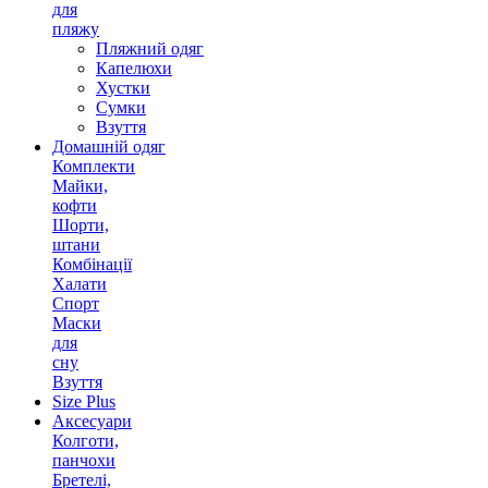
для
пляжу
Пляжний одяг
Капелюхи
Хустки
Сумки
Взуття
Домашній одяг
Комплекти
Майки,
кофти
Шорти,
штани
Комбінації
Халати
Спорт
Маски
для
сну
Взуття
Size Plus
Аксесуари
Колготи,
панчохи
Бретелі,