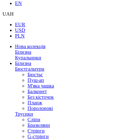
EN
UAH
EUR
USD
PLN
Нова колекція
Білизна
Купальники
Білизна
Бюстгальтери
Бюстьє
Пуш-ап
М'яка чашка
Балконет
Без кісточок
Планж
Поролонові
Трусики
Сліпи
Бразиляни
Стрінги
G-стрінги