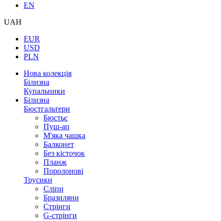
EN
UAH
EUR
USD
PLN
Нова колекція
Білизна
Купальники
Білизна
Бюстгальтери
Бюстьє
Пуш-ап
М'яка чашка
Балконет
Без кісточок
Планж
Поролонові
Трусики
Сліпи
Бразиляни
Стрінги
G-стрінги