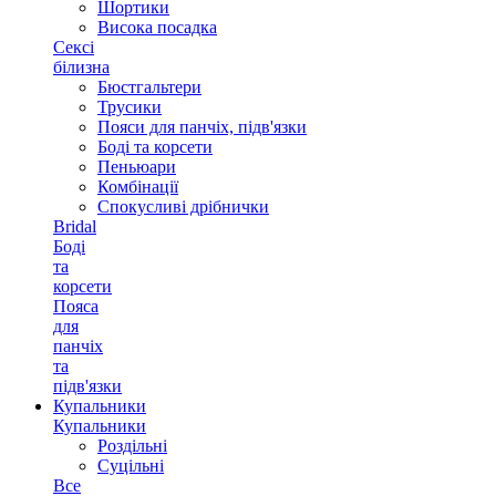
Шортики
Висока посадка
Сексі
білизна
Бюстгальтери
Трусики
Пояси для панчіх, підв'язки
Боді та корсети
Пеньюари
Комбінації
Спокусливі дрібнички
Bridal
Боді
та
корсети
Пояса
для
панчіх
та
підв'язки
Купальники
Купальники
Роздільні
Суцільні
Все