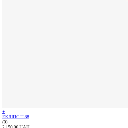
+
ЕКЛІПС Т 88
(0)
2 150.00 UAH