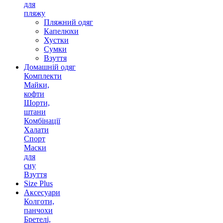
для
пляжу
Пляжний одяг
Капелюхи
Хустки
Сумки
Взуття
Домашній одяг
Комплекти
Майки,
кофти
Шорти,
штани
Комбінації
Халати
Спорт
Маски
для
сну
Взуття
Size Plus
Аксесуари
Колготи,
панчохи
Бретелі,