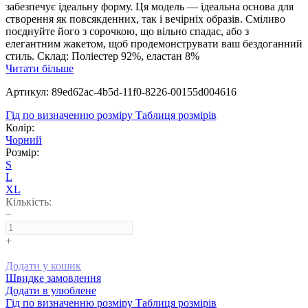
забезпечує ідеальну форму. Ця модель — ідеальна основа для
створення як повсякденних, так і вечірніх образів. Сміливо
поєднуйте його з сорочкою, що вільно спадає, або з
елегантним жакетом, щоб продемонструвати ваш бездоганний
стиль. Склад: Поліестер 92%, еластан 8%
Читати більше
Артикул: 89ed62ac-4b5d-11f0-8226-00155d004616
Гід по визначенню розміру
Таблиця розмірів
Колір:
Чорний
Розмір:
S
L
XL
Кількість:
−
+
Додати у кошик
Швидке замовлення
Додати в улюблене
Гід по визначенню розміру
Таблиця розмірів