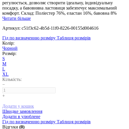
регулюється, дозволяє створити ідеальну, індивідуальну
посадку, а бавовняна ластовиця забезпечує максимальний
комфорт. Склад: Поліестер 76%, еластан 16%, бавовна 8%
Читати більше
Артикул: c51f3c62-4b5d-11f0-8226-00155d004616
Гід по визначенню розміру
Таблиця розмірів
Колір:
Чорний
Розмір:
S
M
L
XL
Кількість:
−
+
Додати у кошик
Швидке замовлення
Додати в улюблене
Гід по визначенню розміру
Таблиця розмірів
Відгуки
(0)