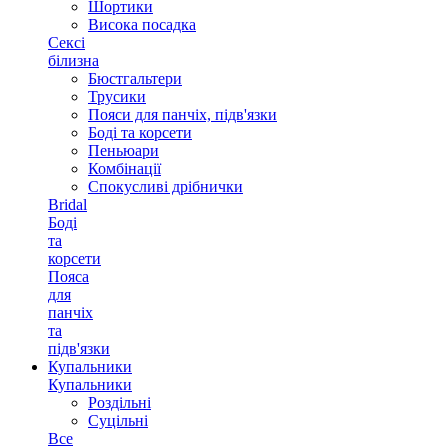
Шортики
Висока посадка
Сексі
білизна
Бюстгальтери
Трусики
Пояси для панчіх, підв'язки
Боді та корсети
Пеньюари
Комбінації
Спокусливі дрібнички
Bridal
Боді
та
корсети
Пояса
для
панчіх
та
підв'язки
Купальники
Купальники
Роздільні
Суцільні
Все