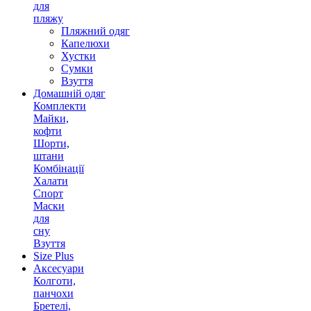
для
пляжу
Пляжний одяг
Капелюхи
Хустки
Сумки
Взуття
Домашній одяг
Комплекти
Майки,
кофти
Шорти,
штани
Комбінації
Халати
Спорт
Маски
для
сну
Взуття
Size Plus
Аксесуари
Колготи,
панчохи
Бретелі,