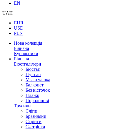
EN
UAH
EUR
USD
PLN
Нова колекція
Білизна
Купальники
Білизна
Бюстгальтери
Бюстьє
Пуш-ап
М'яка чашка
Балконет
Без кісточок
Планж
Поролонові
Трусики
Сліпи
Бразиляни
Стрінги
G-стрінги