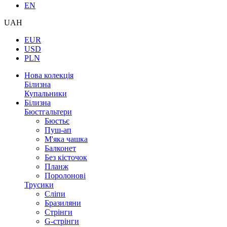
EN
UAH
EUR
USD
PLN
Нова колекція
Білизна
Купальники
Білизна
Бюстгальтери
Бюстьє
Пуш-ап
М'яка чашка
Балконет
Без кісточок
Планж
Поролонові
Трусики
Сліпи
Бразиляни
Стрінги
G-стрінги