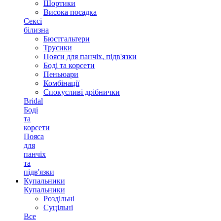
Шортики
Висока посадка
Сексі
білизна
Бюстгальтери
Трусики
Пояси для панчіх, підв'язки
Боді та корсети
Пеньюари
Комбінації
Спокусливі дрібнички
Bridal
Боді
та
корсети
Пояса
для
панчіх
та
підв'язки
Купальники
Купальники
Роздільні
Суцільні
Все