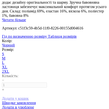
додає дизайну оригінальності та шарму. Зручна бавовняна
ластовиця забезпечує максимальний комфорт протягом усього
дня. Склад: поліамід 69%, еластан 16%, віскоза 6%, поліестер
1%, бавовна 8%
Читати більше
Артикул: c51f3c59-4b5d-11f0-8226-00155d004616
Гід по визначенню розміру
Таблиця розмірів
Колір:
Чорний
Розмір:
S
M
L
XL
2XL
Кількість:
−
+
Додати у кошик
Швидке замовлення
Додати в улюблене