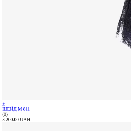
+
ШЕЙД М 811
(0)
3 200.00 UAH