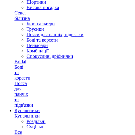
Шортики
Висока посадка
Сексі
білизна
Бюстгальтери
Трусики
Пояси для панчіх, підв'язки
Боді та корсети
Пеньюари
Комбінації
Спокусливі дрібнички
Bridal
Боді
та
корсети
Пояса
для
панчіх
та
підв'язки
Купальники
Купальники
Роздільні
Суцільні
Все