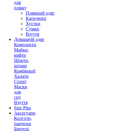
для
пляжу
Пляжний одяг
Капелюхи
Хустки
Сумки
Взуття
Домашній одяг
Комплекти
Майки,
кофти
Шорти,
штани
Комбінації
Халати
Спорт
Маски
для
сну
Взуття
Size Plus
Аксесуари
Колготи,
панчохи
Бретелі,