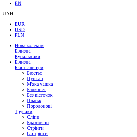
EN
UAH
EUR
USD
PLN
Нова колекція
Білизна
Купальники
Білизна
Бюстгальтери
Бюстьє
Пуш-ап
М'яка чашка
Балконет
Без кісточок
Планж
Поролонові
Трусики
Сліпи
Бразиляни
Стрінги
G-стрінги