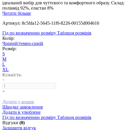
ідеальний вибір для чуттєвого та комфортного образу. Склад:
поліамід 92%, еластан 8%
Читати більше
Артикул: 8c5fda12-5645-11f0-8226-00155d004616
Гід по визначенню розміру
Таблиця розмірів
Колір:
Чорний/темно-синій
Розмір:
S
M
L
XL
Кількість:
−
+
Додати у кошик
Швидке замовлення
Додати в улюблене
Гід по визначенню розміру
Таблиця розмірів
Відгуки
(0)
Залишити відгук