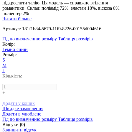
підкреслити талію. Ця модель — справжнє втілення
романтики. Склад: поліамід 72%, еластан 18%, віскоза 8%,
поліестер 2%
Читати більше
Артикул: 181f1b84-5679-11f0-8226-00155d004616
Гід по визначенню розміру
Таблиця розмірів
Колір:
Темно-синій
Розмір:
S
M
L
Кількість:
−
+
Додати у кошик
Швидке замовлення
Додати в улюблене
Гід по визначенню розміру
Таблиця розмірів
Відгуки
(0)
Залишити відгук