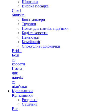
Шортики
Висока посадка
Сексі
білизна
Бюстгальтери
Трусики
Пояси для панчіх, підв'язки
Боді та корсети
Пеньюари
Комбінації
Спокусливі дрібнички
Bridal
Боді
та
корсети
Пояса
для
панчіх
та
підв'язки
Купальники
Купальники
Роздільні
Суцільні
Все