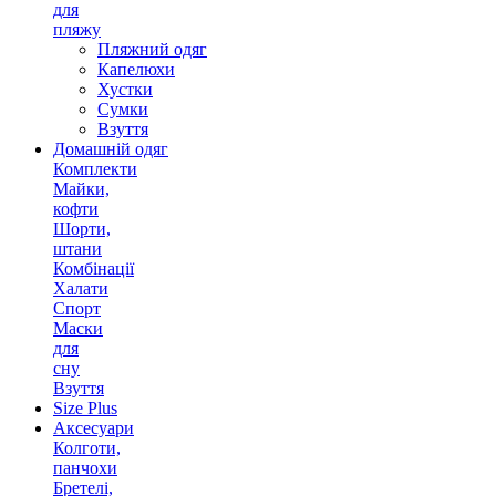
для
пляжу
Пляжний одяг
Капелюхи
Хустки
Сумки
Взуття
Домашній одяг
Комплекти
Майки,
кофти
Шорти,
штани
Комбінації
Халати
Спорт
Маски
для
сну
Взуття
Size Plus
Аксесуари
Колготи,
панчохи
Бретелі,