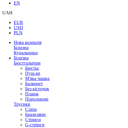
EN
UAH
EUR
USD
PLN
Нова колекція
Білизна
Купальники
Білизна
Бюстгальтери
Бюстьє
Пуш-ап
М'яка чашка
Балконет
Без кісточок
Планж
Поролонові
Трусики
Сліпи
Бразиляни
Стрінги
G-стрінги