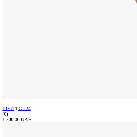
+
ШЕЙД С 224
(0)
1 300.00 UAH