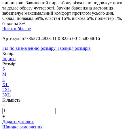
вишивкою. Завищений виріз збоку візуально подовжує ноги
та додає образу чуттєвості. Зручна бавовняна ластовиця
забезпечує максимальний комфорт протягом усього дня.
Склад: поліамід 69%, еластан 16%, віскоза 6%, поліестер 1%,
бавовна 8%
Читати більше
Артикул: b778b270-4833-11f0-8226-00155d004616
Гід по визначенню розміру
Таблиця розмірів
Колір:
Індиго
Розмір:
S
M
L
XL
2XL
3XL
Кількість:
−
+
Додати у кошик
Швидке замовлення