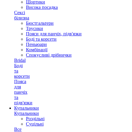
Шортики
Висока посадка
Сексі
білизна
Бюстгальтери
Трусики
Пояси для панчіх, підв'язки
Боді та корсети
Пеньюари
Комбінації
Спокусливі дрібнички
Bridal
Боді
та
корсети
Пояса
для
панчіх
та
підв'язки
Купальники
Купальники
Роздільні
Суцільні
Все