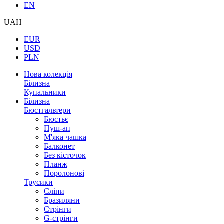
EN
UAH
EUR
USD
PLN
Нова колекція
Білизна
Купальники
Білизна
Бюстгальтери
Бюстьє
Пуш-ап
М'яка чашка
Балконет
Без кісточок
Планж
Поролонові
Трусики
Сліпи
Бразиляни
Стрінги
G-стрінги