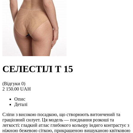
СЕЛЕСТІЛ Т 15
(Відгуки 0)
2 150.00 UAH
Опис
Деталі
Сліпи з високою посадкою, що створюють витончений та
граціозний силует. Ця модель — поєднання розкоші та
легкості: гладкий атлас глибокого кольору індиго контрастує з
ніжною бежевою сіткою, прикрашеною вишуканою квітковою