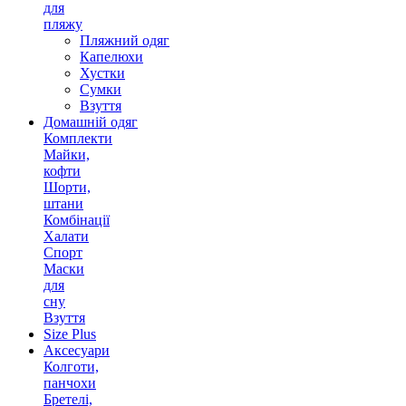
для
пляжу
Пляжний одяг
Капелюхи
Хустки
Сумки
Взуття
Домашній одяг
Комплекти
Майки,
кофти
Шорти,
штани
Комбінації
Халати
Спорт
Маски
для
сну
Взуття
Size Plus
Аксесуари
Колготи,
панчохи
Бретелі,