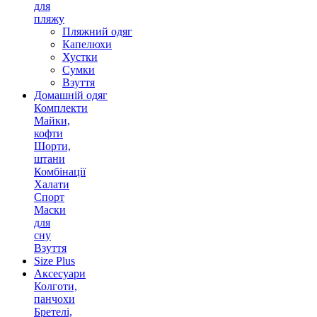
для
пляжу
Пляжний одяг
Капелюхи
Хустки
Сумки
Взуття
Домашній одяг
Комплекти
Майки,
кофти
Шорти,
штани
Комбінації
Халати
Спорт
Маски
для
сну
Взуття
Size Plus
Аксесуари
Колготи,
панчохи
Бретелі,