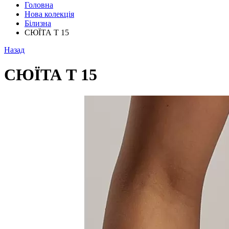
Головна
Нова колекція
Білизна
СЮЇТА Т 15
Назад
СЮЇТА Т 15