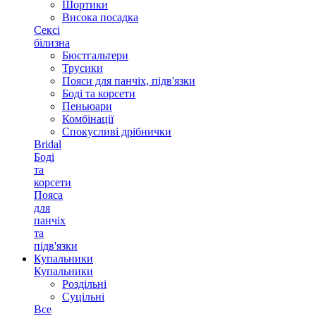
Шортики
Висока посадка
Сексі
білизна
Бюстгальтери
Трусики
Пояси для панчіх, підв'язки
Боді та корсети
Пеньюари
Комбінації
Спокусливі дрібнички
Bridal
Боді
та
корсети
Пояса
для
панчіх
та
підв'язки
Купальники
Купальники
Роздільні
Суцільні
Все