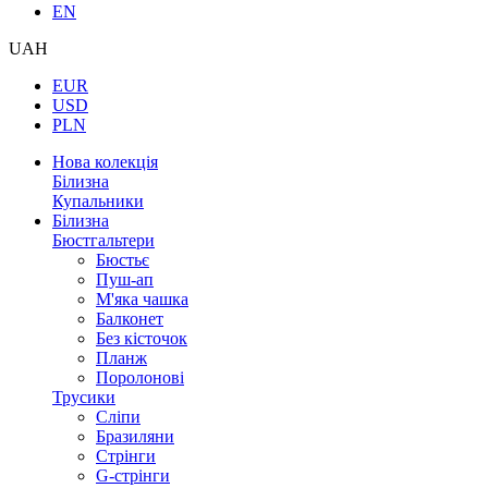
EN
UAH
EUR
USD
PLN
Нова колекція
Білизна
Купальники
Білизна
Бюстгальтери
Бюстьє
Пуш-ап
М'яка чашка
Балконет
Без кісточок
Планж
Поролонові
Трусики
Сліпи
Бразиляни
Стрінги
G-стрінги