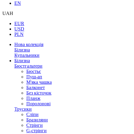
EN
UAH
EUR
USD
PLN
Нова колекція
Білизна
Купальники
Білизна
Бюстгальтери
Бюстьє
Пуш-ап
М'яка чашка
Балконет
Без кісточок
Планж
Поролонові
Трусики
Сліпи
Бразиляни
Стрінги
G-стрінги