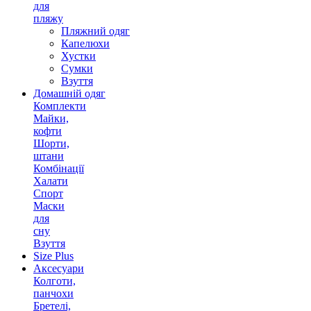
для
пляжу
Пляжний одяг
Капелюхи
Хустки
Сумки
Взуття
Домашній одяг
Комплекти
Майки,
кофти
Шорти,
штани
Комбінації
Халати
Спорт
Маски
для
сну
Взуття
Size Plus
Аксесуари
Колготи,
панчохи
Бретелі,