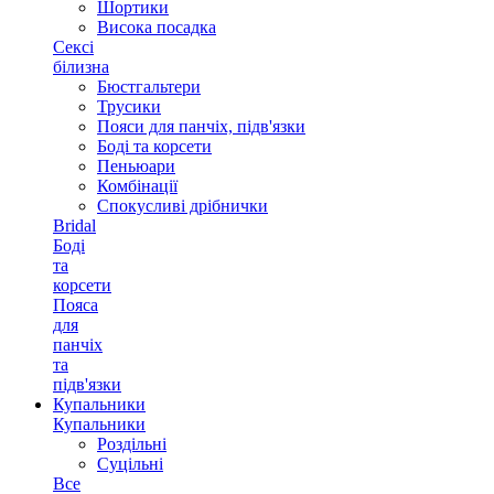
Шортики
Висока посадка
Сексі
білизна
Бюстгальтери
Трусики
Пояси для панчіх, підв'язки
Боді та корсети
Пеньюари
Комбінації
Спокусливі дрібнички
Bridal
Боді
та
корсети
Пояса
для
панчіх
та
підв'язки
Купальники
Купальники
Роздільні
Суцільні
Все