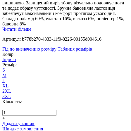
вишивкою. Завищений виріз збоку візуально подовжує ноги
та додає образу чуттєвості. Зручна бавовняна ластовиця
забезпечує максимальний комфорт протягом усього дня.
Склад: поліамід 69%, еластан 16%, віскоза 6%, поліестер 1%,
бавовна 8%
Читати більше
Артикул: b778b270-4833-11f0-8226-00155d004616
Гід по визначенню розміру
Таблиця розмірів
Колір:
Індиго
Розмір:
S
M
L
XL
2XL
3XL
Кількість:
−
+
Додати у кошик
Швидке замовлення