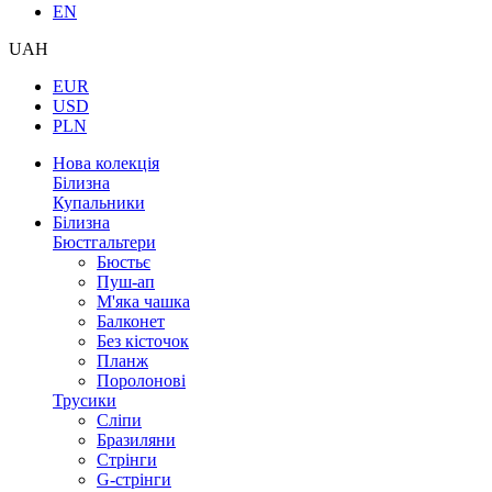
EN
UAH
EUR
USD
PLN
Нова колекція
Білизна
Купальники
Білизна
Бюстгальтери
Бюстьє
Пуш-ап
М'яка чашка
Балконет
Без кісточок
Планж
Поролонові
Трусики
Сліпи
Бразиляни
Стрінги
G-стрінги