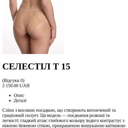
СЕЛЕСТІЛ Т 15
(Відгуки 0)
2 150.00 UAH
Опис
Деталі
Сліпи з високою посадкою, що створюють витончений та
граціозний силует. Ця модель — поєднання розкоші та
легкості: гладкий атлас глибокого кольору індиго контрастує з
ніжною бежевою сіткою, прикрашеною вишуканою квітковою