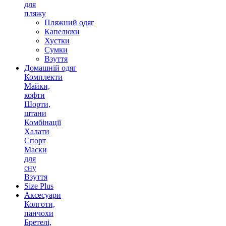
для
пляжу
Пляжний одяг
Капелюхи
Хустки
Сумки
Взуття
Домашній одяг
Комплекти
Майки,
кофти
Шорти,
штани
Комбінації
Халати
Спорт
Маски
для
сну
Взуття
Size Plus
Аксесуари
Колготи,
панчохи
Бретелі,