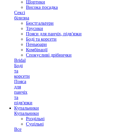
Шортики
Висока посадка
Сексі
білизна
Бюстгальтери
Трусики
Пояси для панчіх, підв'язки
Боді та корсети
Пеньюари
Комбінації
Спокусливі дрібнички
Bridal
Боді
та
корсети
Пояса
для
панчіх
та
підв'язки
Купальники
Купальники
Роздільні
Суцільні
Все