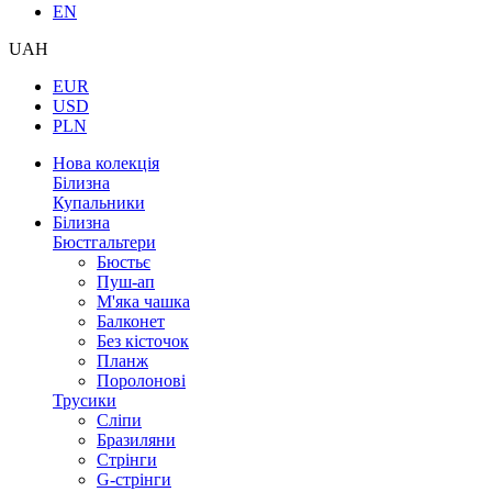
EN
UAH
EUR
USD
PLN
Нова колекція
Білизна
Купальники
Білизна
Бюстгальтери
Бюстьє
Пуш-ап
М'яка чашка
Балконет
Без кісточок
Планж
Поролонові
Трусики
Сліпи
Бразиляни
Стрінги
G-стрінги