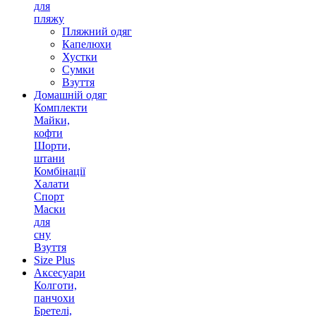
для
пляжу
Пляжний одяг
Капелюхи
Хустки
Сумки
Взуття
Домашній одяг
Комплекти
Майки,
кофти
Шорти,
штани
Комбінації
Халати
Спорт
Маски
для
сну
Взуття
Size Plus
Аксесуари
Колготи,
панчохи
Бретелі,