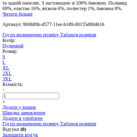
та задній панелях. З ластовицею зі 100% бавовни. Поліамід
69%, еластан 16%, віскоза 6%, поліестер 1%, бавовна 8%.
Читати більше
Артикул: 9b9fd0fe-d577-11ee-b189-00155d004616
Гід по визначенню розміру
Таблиця розмірів
Колір:
Пудровий
Розмір:
S
L
XL
2XL
3XL
Кількість:
−
+
Додати у кошик
Швидке замовлення
Додати в улюблене
Гід по визначенню розміру
Таблиця розмірів
Відгуки
(0)
Залишити відгук