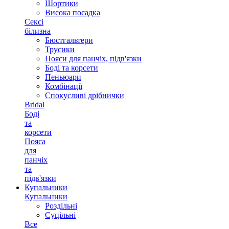
Шортики
Висока посадка
Сексі
білизна
Бюстгальтери
Трусики
Пояси для панчіх, підв'язки
Боді та корсети
Пеньюари
Комбінації
Спокусливі дрібнички
Bridal
Боді
та
корсети
Пояса
для
панчіх
та
підв'язки
Купальники
Купальники
Роздільні
Суцільні
Все