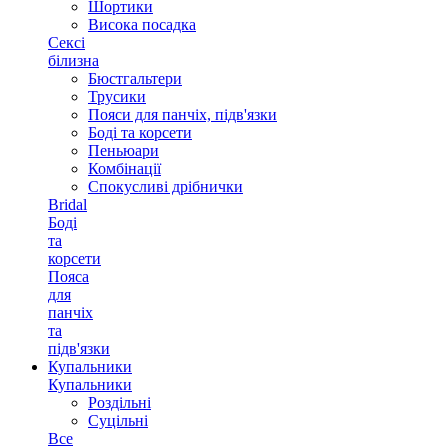
Шортики
Висока посадка
Сексі
білизна
Бюстгальтери
Трусики
Пояси для панчіх, підв'язки
Боді та корсети
Пеньюари
Комбінації
Спокусливі дрібнички
Bridal
Боді
та
корсети
Пояса
для
панчіх
та
підв'язки
Купальники
Купальники
Роздільні
Суцільні
Все