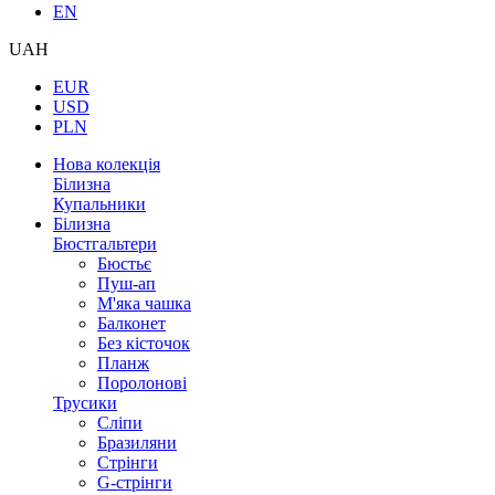
EN
UAH
EUR
USD
PLN
Нова колекція
Білизна
Купальники
Білизна
Бюстгальтери
Бюстьє
Пуш-ап
М'яка чашка
Балконет
Без кісточок
Планж
Поролонові
Трусики
Сліпи
Бразиляни
Стрінги
G-стрінги