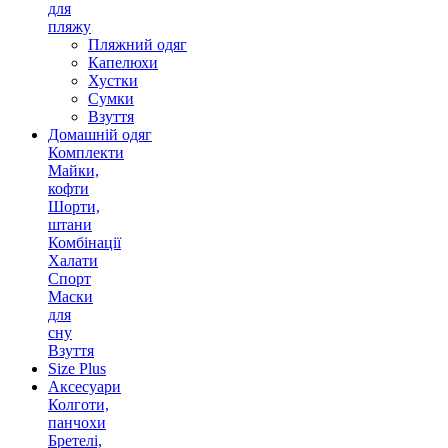
для
пляжу
Пляжний одяг
Капелюхи
Хустки
Сумки
Взуття
Домашній одяг
Комплекти
Майки,
кофти
Шорти,
штани
Комбінації
Халати
Спорт
Маски
для
сну
Взуття
Size Plus
Аксесуари
Колготи,
панчохи
Бретелі,