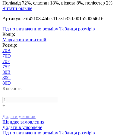
Поліамід 72%, еластан 18%, віскоза 8%, поліестер 2%.
Читати більше
Артикул: e5f45108-4bbe-11ee-b32d-00155d004616
Гід по визначенню розміру
Таблиця розмірів
Колір:
Марсала/темно-синій
Розмір:
70B
70D
70E
75E
80B
80C
80D
Кількість:
−
+
Додати у кошик
Швидке замовлення
Додати в улюблене
Гід по визначенню розміру
Таблиця розмірів