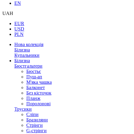
EN
UAH
EUR
USD
PLN
Нова колекція
Білизна
Купальники
Білизна
Бюстгальтери
Бюстьє
Пуш-ап
М'яка чашка
Балконет
Без кісточок
Планж
Поролонові
Трусики
Сліпи
Бразиляни
Стрінги
G-стрінги