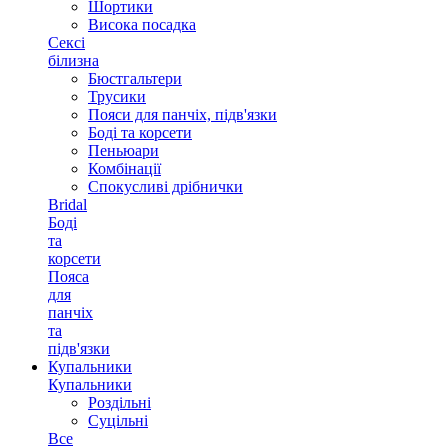
Шортики
Висока посадка
Сексі
білизна
Бюстгальтери
Трусики
Пояси для панчіх, підв'язки
Боді та корсети
Пеньюари
Комбінації
Спокусливі дрібнички
Bridal
Боді
та
корсети
Пояса
для
панчіх
та
підв'язки
Купальники
Купальники
Роздільні
Суцільні
Все