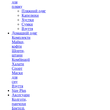
для
пляжу
Пляжний одяг
Капелюхи
Хустки
Сумки
Взуття
Домашній одяг
Комплекти
Майки,
кофти
Шорти,
штани
Комбінації
Халати
Спорт
Маски
для
сну
Взуття
Size Plus
Аксесуари
Колготи,
панчохи
Бретелі,