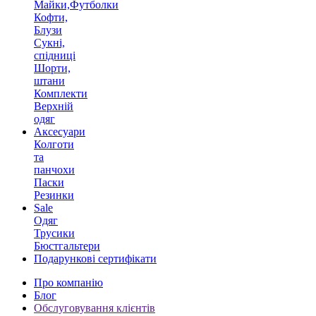
Майки,Футболки
Кофти,
Блузи
Сукні,
спідниці
Шорти,
штани
Комплекти
Верхній
одяг
Аксесуари
Колготи
та
панчохи
Паски
Резинки
Sale
Одяг
Трусики
Бюстгальтери
Подарункові сертифікати
Про компанію
Блог
Обслуговування клієнтів