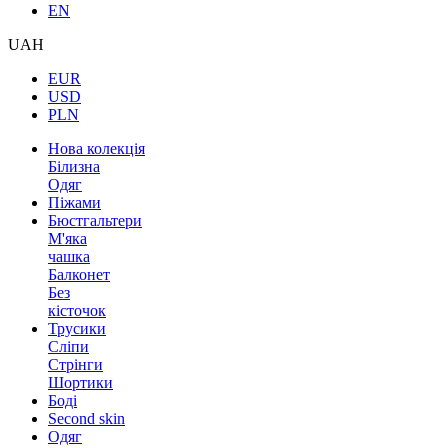
EN
UAH
EUR
USD
PLN
Нова колекція
Білизна
Одяг
Піжами
Бюстгальтери
М'яка
чашка
Балконет
Без
кісточок
Трусики
Сліпи
Стрінги
Шортики
Боді
Second skin
Одяг