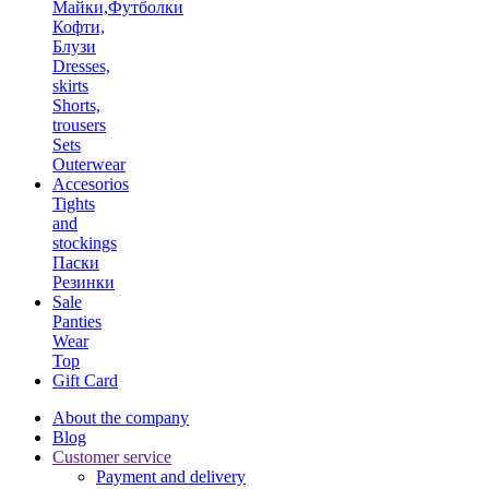
Майки,Футболки
Кофти,
Блузи
Dresses,
skirts
Shorts,
trousers
Sets
Outerwear
Accesorios
Tights
and
stockings
Паски
Резинки
Sale
Panties
Wear
Top
Gift Card
About the company
Blog
Customer service
Payment and delivery