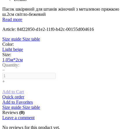
Пасок шкіряний для штанів жіночий з металевою пряжкою
ш.2см світло-бежевий
Read more
Article: 84f22850-d1e2-11f0-b42c-00155d004616
Size guide
Size table
Color:
Light beige
Size:
1,05м*2см
Quantity:
−
+
Add to Cart
Quick order
Add to Favorites
Size guide
Size table
Reviews
(0)
Leave a comment
No reviews for this product yet.