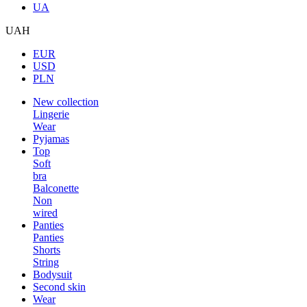
UA
UAH
EUR
USD
PLN
New collection
Lingerie
Wear
Pyjamas
Top
Soft
bra
Balconette
Non
wired
Panties
Panties
Shorts
String
Bodysuit
Second skin
Wear