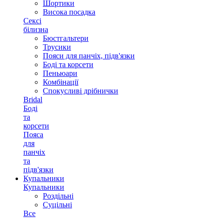
Шортики
Висока посадка
Сексі
білизна
Бюстгальтери
Трусики
Пояси для панчіх, підв'язки
Боді та корсети
Пеньюари
Комбінації
Спокусливі дрібнички
Bridal
Боді
та
корсети
Пояса
для
панчіх
та
підв'язки
Купальники
Купальники
Роздільні
Суцільні
Все