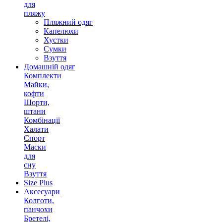
для
пляжу
Пляжний одяг
Капелюхи
Хустки
Сумки
Взуття
Домашній одяг
Комплекти
Майки,
кофти
Шорти,
штани
Комбінації
Халати
Спорт
Маски
для
сну
Взуття
Size Plus
Аксесуари
Колготи,
панчохи
Бретелі,