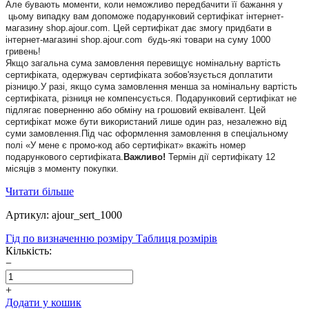
Але бувають моменти, коли неможливо передбачити її бажання
у
цьому випадку вам допоможе подарунковий сертифікат інтернет-
магазину
shop.ajour
.
com
.
Цей сертифікат дає змогу придбати в
інтернет-магазині
shop
.
ajour
.
com
будь-які товари на суму 1000
гривень!
Якщо загальна сума замовлення перевищує номінальну вартість
сертифіката, одержувач сертифіката зобов'язується доплатити
різницю.У разі, якщо сума замовлення менша за номінальну вартість
сертифіката, різниця не компенсується. Подарунковий сертифікат не
підлягає поверненню або обміну на грошовий еквівалент. Цей
сертифікат може бути використаний лише один раз, незалежно від
суми замовлення.Під час оформлення замовлення в спеціальному
полі «У мене є промо-код або сертифікат» вкажіть номер
подарункового сертифіката.
Важливо!
Термін
дії с
ертифікат
у
12
місяців з моменту покупки.
Читати більше
Артикул: ajour_sert_1000
Гід по визначенню розміру
Таблиця розмірів
Кількість:
−
+
Додати у кошик