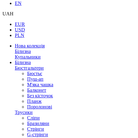
EN
UAH
EUR
USD
PLN
Нова колекція
Білизна
Купальники
Білизна
Бюстгальтери
Бюстьє
Пуш-ап
М'яка чашка
Балконет
Без кісточок
Планж
Поролонові
Трусики
Сліпи
Бразиляни
Стрінги
G-стрінги