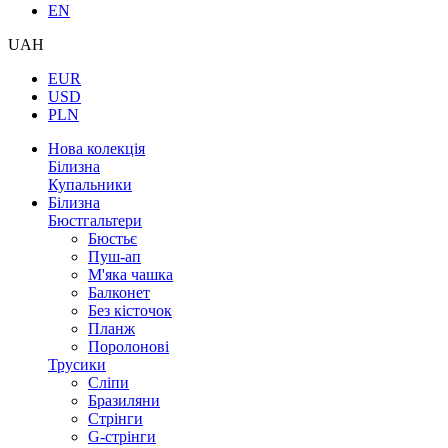
EN
UAH
EUR
USD
PLN
Нова колекція
Білизна
Купальники
Білизна
Бюстгальтери
Бюстьє
Пуш-ап
М'яка чашка
Балконет
Без кісточок
Планж
Поролонові
Трусики
Сліпи
Бразиляни
Стрінги
G-стрінги