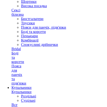
Шортики
Висока посадка
Сексі
білизна
Бюстгальтери
Трусики
Пояси для панчіх, підв'язки
Боді та корсети
Пеньюари
Комбінації
Спокусливі дрібнички
Bridal
Боді
та
корсети
Пояса
для
панчіх
та
підв'язки
Купальники
Купальники
Роздільні
Суцільні
Все