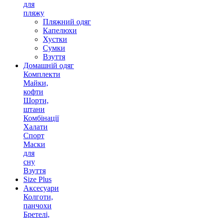
для
пляжу
Пляжний одяг
Капелюхи
Хустки
Сумки
Взуття
Домашній одяг
Комплекти
Майки,
кофти
Шорти,
штани
Комбінації
Халати
Спорт
Маски
для
сну
Взуття
Size Plus
Аксесуари
Колготи,
панчохи
Бретелі,