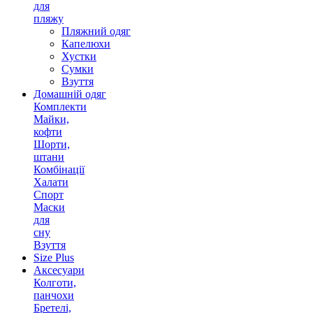
для
пляжу
Пляжний одяг
Капелюхи
Хустки
Сумки
Взуття
Домашній одяг
Комплекти
Майки,
кофти
Шорти,
штани
Комбінації
Халати
Спорт
Маски
для
сну
Взуття
Size Plus
Аксесуари
Колготи,
панчохи
Бретелі,