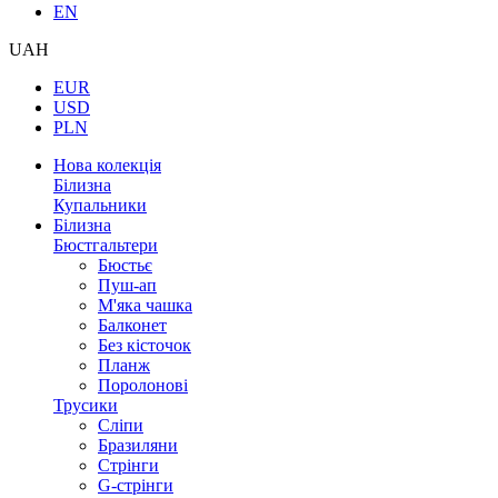
EN
UAH
EUR
USD
PLN
Нова колекція
Білизна
Купальники
Білизна
Бюстгальтери
Бюстьє
Пуш-ап
М'яка чашка
Балконет
Без кісточок
Планж
Поролонові
Трусики
Сліпи
Бразиляни
Стрінги
G-стрінги