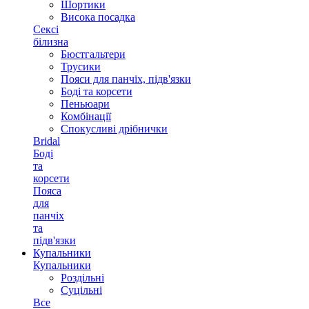
Шортики
Висока посадка
Сексі
білизна
Бюстгальтери
Трусики
Пояси для панчіх, підв'язки
Боді та корсети
Пеньюари
Комбінації
Спокусливі дрібнички
Bridal
Боді
та
корсети
Пояса
для
панчіх
та
підв'язки
Купальники
Купальники
Роздільні
Суцільні
Все