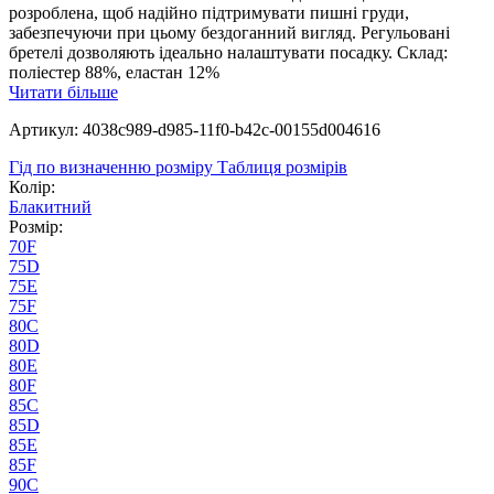
розроблена, щоб надійно підтримувати пишні груди,
забезпечуючи при цьому бездоганний вигляд. Регульовані
бретелі дозволяють ідеально налаштувати посадку. Склад:
поліестер 88%, еластан 12%
Читати більше
Артикул: 4038c989-d985-11f0-b42c-00155d004616
Гід по визначенню розміру
Таблиця розмірів
Колір:
Блакитний
Розмір:
70F
75D
75E
75F
80C
80D
80E
80F
85C
85D
85E
85F
90C