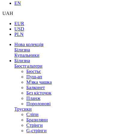
EN
UAH
EUR
USD
PLN
Нова колекція
Білизна
Купальники
Білизна
Бюстгальтери
Бюстьє
Пуш-ап
М'яка чашка
Балконет
Без кісточок
Планж
Поролонові
Трусики
Сліпи
Бразиляни
Стрінги
G-стрінги