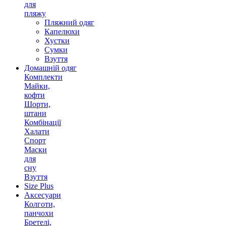
для
пляжу
Пляжний одяг
Капелюхи
Хустки
Сумки
Взуття
Домашній одяг
Комплекти
Майки,
кофти
Шорти,
штани
Комбінації
Халати
Спорт
Маски
для
сну
Взуття
Size Plus
Аксесуари
Колготи,
панчохи
Бретелі,