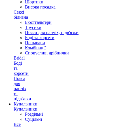
Шортики
Висока посадка
Сексі
білизна
Бюстгальтери
Трусики
Пояси для панчіх, підв'язки
Боді та корсети
Пеньюари
Комбінації
Спокусливі дрібнички
Bridal
Боді
та
корсети
Пояса
для
панчіх
та
підв'язки
Купальники
Купальники
Роздільні
Суцільні
Все