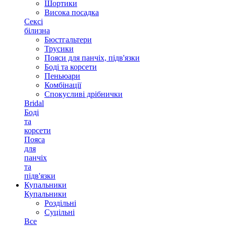
Шортики
Висока посадка
Сексі
білизна
Бюстгальтери
Трусики
Пояси для панчіх, підв'язки
Боді та корсети
Пеньюари
Комбінації
Спокусливі дрібнички
Bridal
Боді
та
корсети
Пояса
для
панчіх
та
підв'язки
Купальники
Купальники
Роздільні
Суцільні
Все