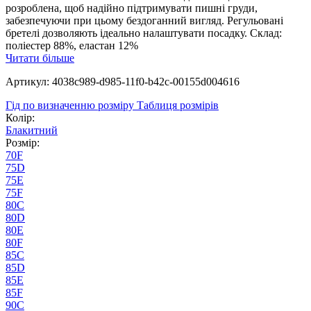
розроблена, щоб надійно підтримувати пишні груди,
забезпечуючи при цьому бездоганний вигляд. Регульовані
бретелі дозволяють ідеально налаштувати посадку. Склад:
поліестер 88%, еластан 12%
Читати більше
Артикул: 4038c989-d985-11f0-b42c-00155d004616
Гід по визначенню розміру
Таблиця розмірів
Колір:
Блакитний
Розмір:
70F
75D
75E
75F
80C
80D
80E
80F
85C
85D
85E
85F
90C