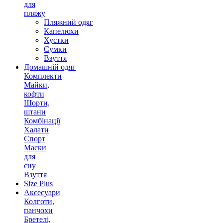
для
пляжу
Пляжний одяг
Капелюхи
Хустки
Сумки
Взуття
Домашній одяг
Комплекти
Майки,
кофти
Шорти,
штани
Комбінації
Халати
Спорт
Маски
для
сну
Взуття
Size Plus
Аксесуари
Колготи,
панчохи
Бретелі,