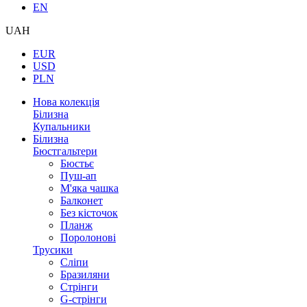
EN
UAH
EUR
USD
PLN
Нова колекція
Білизна
Купальники
Білизна
Бюстгальтери
Бюстьє
Пуш-ап
М'яка чашка
Балконет
Без кісточок
Планж
Поролонові
Трусики
Сліпи
Бразиляни
Стрінги
G-стрінги