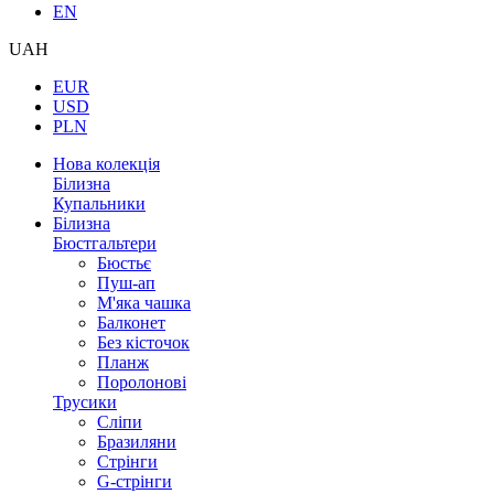
EN
UAH
EUR
USD
PLN
Нова колекція
Білизна
Купальники
Білизна
Бюстгальтери
Бюстьє
Пуш-ап
М'яка чашка
Балконет
Без кісточок
Планж
Поролонові
Трусики
Сліпи
Бразиляни
Стрінги
G-стрінги