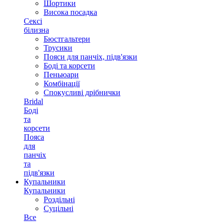
Шортики
Висока посадка
Сексі
білизна
Бюстгальтери
Трусики
Пояси для панчіх, підв'язки
Боді та корсети
Пеньюари
Комбінації
Спокусливі дрібнички
Bridal
Боді
та
корсети
Пояса
для
панчіх
та
підв'язки
Купальники
Купальники
Роздільні
Суцільні
Все