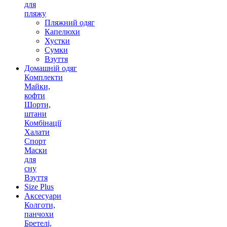
для
пляжу
Пляжний одяг
Капелюхи
Хустки
Сумки
Взуття
Домашній одяг
Комплекти
Майки,
кофти
Шорти,
штани
Комбінації
Халати
Спорт
Маски
для
сну
Взуття
Size Plus
Аксесуари
Колготи,
панчохи
Бретелі,