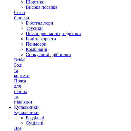
Шортики
Висока посадка
Сексі
білизна
Бюстгальтери
Трусики
Пояси для панчіх, підв'язки
Боді та корсети
Пеньюари
Комбінації
Спокусливі дрібнички
Bridal
Боді
та
корсети
Пояса
для
панчіх
та
підв'язки
Купальники
Купальники
Роздільні
Суцільні
Все