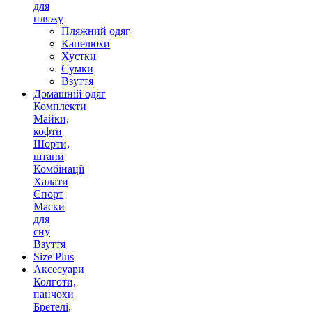
для
пляжу
Пляжний одяг
Капелюхи
Хустки
Сумки
Взуття
Домашній одяг
Комплекти
Майки,
кофти
Шорти,
штани
Комбінації
Халати
Спорт
Маски
для
сну
Взуття
Size Plus
Аксесуари
Колготи,
панчохи
Бретелі,