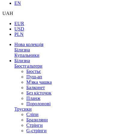
EN
UAH
EUR
USD
PLN
Нова колекція
Білизна
Купальники
Білизна
Бюстгальтери
Бюстьє
Пуш-ап
М'яка чашка
Балконет
Без кісточок
Планж
Поролонові
Трусики
Сліпи
Бразиляни
Стрінги
G-стрінги