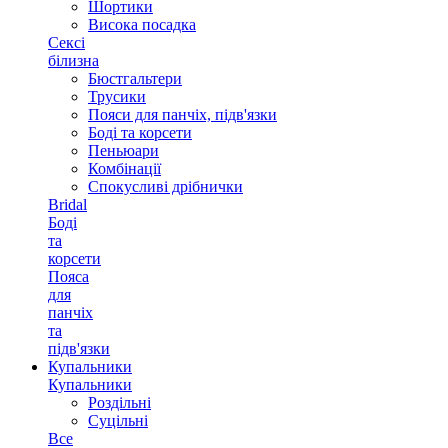
Шортики
Висока посадка
Сексі
білизна
Бюстгальтери
Трусики
Пояси для панчіх, підв'язки
Боді та корсети
Пеньюари
Комбінації
Спокусливі дрібнички
Bridal
Боді
та
корсети
Пояса
для
панчіх
та
підв'язки
Купальники
Купальники
Роздільні
Суцільні
Все