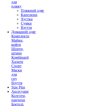
для
пляжу
Пляжний одяг
Капелюхи
Хустки
Сумки
Взуття
Домашній одяг
Комплекти
Майки,
кофти
Шорти,
штани
Комбінації
Халати
Спорт
Маски
для
сну
Взуття
Size Plus
Аксесуари
Колготи,
панчохи
Бретелі,