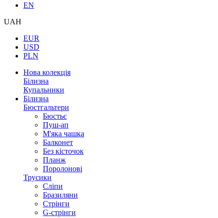
EN
UAH
EUR
USD
PLN
Нова колекція
Білизна
Купальники
Білизна
Бюстгальтери
Бюстьє
Пуш-ап
М'яка чашка
Балконет
Без кісточок
Планж
Поролонові
Трусики
Сліпи
Бразиляни
Стрінги
G-стрінги