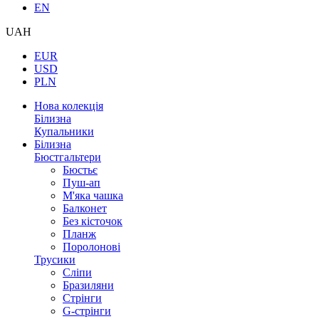
EN
UAH
EUR
USD
PLN
Нова колекція
Білизна
Купальники
Білизна
Бюстгальтери
Бюстьє
Пуш-ап
М'яка чашка
Балконет
Без кісточок
Планж
Поролонові
Трусики
Сліпи
Бразиляни
Стрінги
G-стрінги