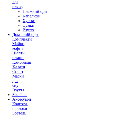
для
пляжу
Пляжний одяг
Капелюхи
Хустки
Сумки
Взуття
Домашній одяг
Комплекти
Майки,
кофти
Шорти,
штани
Комбінації
Халати
Спорт
Маски
для
сну
Взуття
Size Plus
Аксесуари
Колготи,
панчохи
Бретелі,