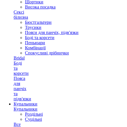
Шортики
Висока посадка
Сексі
білизна
Бюстгальтери
Трусики
Пояси для панчіх, підв'язки
Боді та корсети
Пеньюари
Комбінації
Спокусливі дрібнички
Bridal
Боді
та
корсети
Пояса
для
панчіх
та
підв'язки
Купальники
Купальники
Роздільні
Суцільні
Все