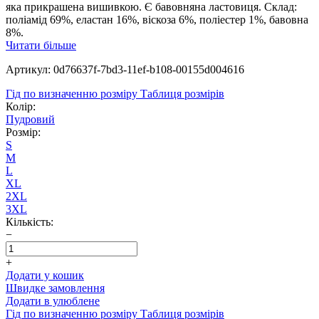
яка прикрашена вишивкою. Є бавовняна ластовиця. Склад:
поліамід 69%, еластан 16%, віскоза 6%, поліестер 1%, бавовна
8%.
Читати більше
Артикул: 0d76637f-7bd3-11ef-b108-00155d004616
Гід по визначенню розміру
Таблиця розмірів
Колір:
Пудровий
Розмір:
S
M
L
XL
2XL
3XL
Кількість:
−
+
Додати у кошик
Швидке замовлення
Додати в улюблене
Гід по визначенню розміру
Таблиця розмірів