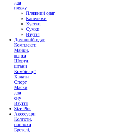
для
пляжу
Пляжний одяг
Капелюхи
Хустки
Сумки
Взуття
Домашній одяг
Комплекти
Майки,
кофти
Шорти,
штани
Комбінації
Халати
Спорт
Маски
для
сну
Взуття
Size Plus
Аксесуари
Колготи,
панчохи
Бретелі,