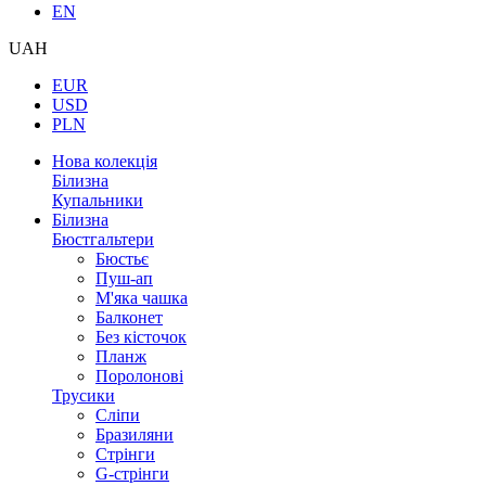
EN
UAH
EUR
USD
PLN
Нова колекція
Білизна
Купальники
Білизна
Бюстгальтери
Бюстьє
Пуш-ап
М'яка чашка
Балконет
Без кісточок
Планж
Поролонові
Трусики
Сліпи
Бразиляни
Стрінги
G-стрінги