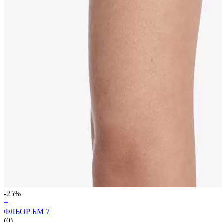
-25%
+
ФЛЬОР БМ 7
(0)