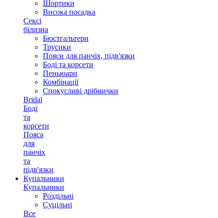
Шортики
Висока посадка
Сексі
білизна
Бюстгальтери
Трусики
Пояси для панчіх, підв'язки
Боді та корсети
Пеньюари
Комбінації
Спокусливі дрібнички
Bridal
Боді
та
корсети
Пояса
для
панчіх
та
підв'язки
Купальники
Купальники
Роздільні
Суцільні
Все