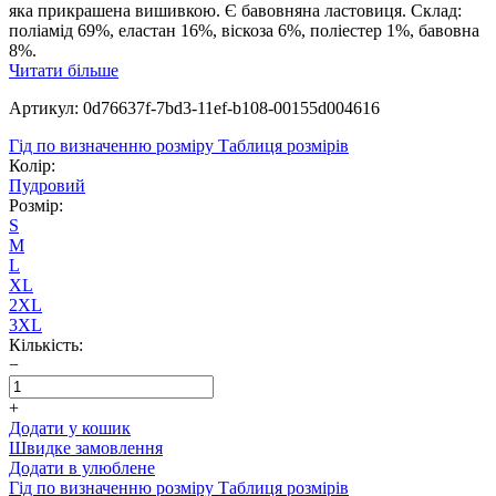
яка прикрашена вишивкою. Є бавовняна ластовиця. Склад:
поліамід 69%, еластан 16%, віскоза 6%, поліестер 1%, бавовна
8%.
Читати більше
Артикул: 0d76637f-7bd3-11ef-b108-00155d004616
Гід по визначенню розміру
Таблиця розмірів
Колір:
Пудровий
Розмір:
S
M
L
XL
2XL
3XL
Кількість:
−
+
Додати у кошик
Швидке замовлення
Додати в улюблене
Гід по визначенню розміру
Таблиця розмірів