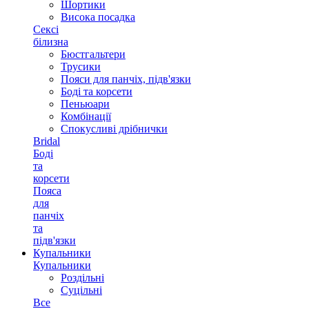
Шортики
Висока посадка
Сексі
білизна
Бюстгальтери
Трусики
Пояси для панчіх, підв'язки
Боді та корсети
Пеньюари
Комбінації
Спокусливі дрібнички
Bridal
Боді
та
корсети
Пояса
для
панчіх
та
підв'язки
Купальники
Купальники
Роздільні
Суцільні
Все