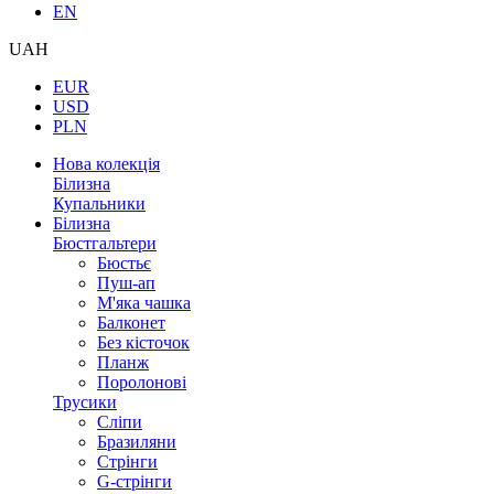
EN
UAH
EUR
USD
PLN
Нова колекція
Білизна
Купальники
Білизна
Бюстгальтери
Бюстьє
Пуш-ап
М'яка чашка
Балконет
Без кісточок
Планж
Поролонові
Трусики
Сліпи
Бразиляни
Стрінги
G-стрінги