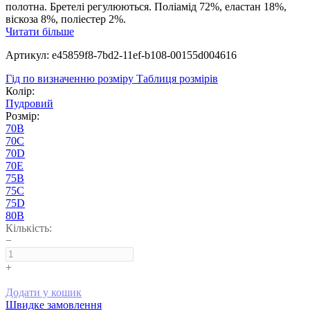
полотна. Бретелі регулюються. Поліамід 72%, еластан 18%,
віскоза 8%, поліестер 2%.
Читати більше
Артикул: e45859f8-7bd2-11ef-b108-00155d004616
Гід по визначенню розміру
Таблиця розмірів
Колір:
Пудровий
Розмір:
70B
70C
70D
70E
75B
75C
75D
80B
Кількість:
−
+
Додати у кошик
Швидке замовлення