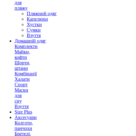
для
пляжу
Пляжний одяг
Капелюхи
Хустки
Сумки
Взуття
Домашній одяг
Комплекти
Майки,
кофти
Шорти,
штани
Комбінації
Халати
Спорт
Маски
для
сну
Взуття
Size Plus
Аксесуари
Колготи,
панчохи
Бретелі,