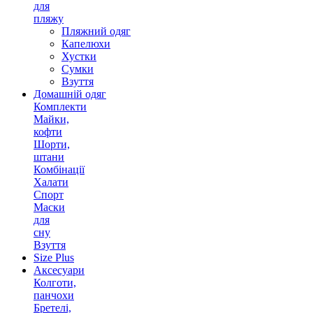
для
пляжу
Пляжний одяг
Капелюхи
Хустки
Сумки
Взуття
Домашній одяг
Комплекти
Майки,
кофти
Шорти,
штани
Комбінації
Халати
Спорт
Маски
для
сну
Взуття
Size Plus
Аксесуари
Колготи,
панчохи
Бретелі,