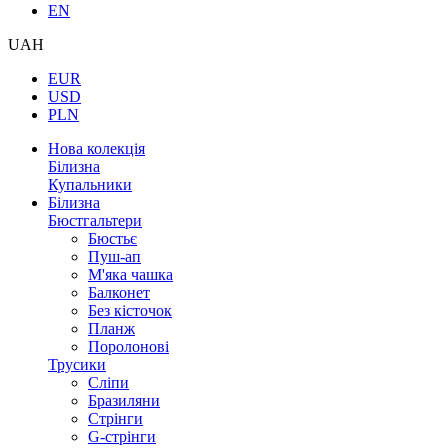
EN
UAH
EUR
USD
PLN
Нова колекція
Білизна
Купальники
Білизна
Бюстгальтери
Бюстьє
Пуш-ап
М'яка чашка
Балконет
Без кісточок
Планж
Поролонові
Трусики
Сліпи
Бразиляни
Стрінги
G-стрінги