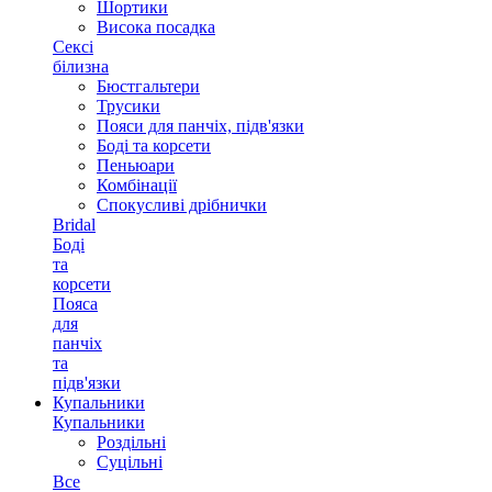
Шортики
Висока посадка
Сексі
білизна
Бюстгальтери
Трусики
Пояси для панчіх, підв'язки
Боді та корсети
Пеньюари
Комбінації
Спокусливі дрібнички
Bridal
Боді
та
корсети
Пояса
для
панчіх
та
підв'язки
Купальники
Купальники
Роздільні
Суцільні
Все