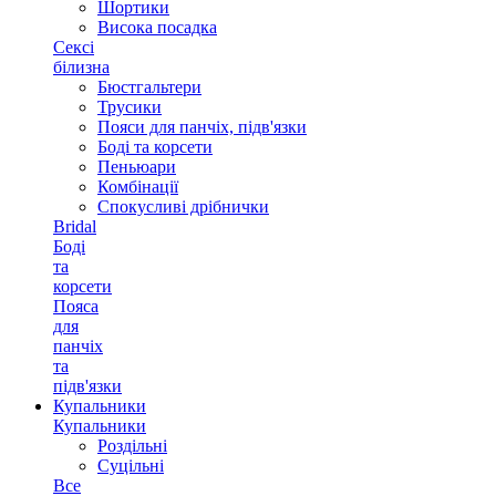
Шортики
Висока посадка
Сексі
білизна
Бюстгальтери
Трусики
Пояси для панчіх, підв'язки
Боді та корсети
Пеньюари
Комбінації
Спокусливі дрібнички
Bridal
Боді
та
корсети
Пояса
для
панчіх
та
підв'язки
Купальники
Купальники
Роздільні
Суцільні
Все