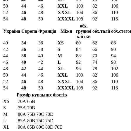
50
44
46
XXL
100
82
106
52
46
48
XXXL
104
86
110
54
48
50
XXXXL
108
92
116
обх.
Україна
Європа
Франція
Міжн
грудної
обх.талії
обх.стего
клітки
40
34
36
XS
80
62
86
42
36
38
S
84
66
90
44
38
40
M
88
70
94
46
40
42
L
92
74
98
48
42
44
XL
96
78
102
50
44
46
XXL
100
82
106
52
46
48
XXXL
104
86
110
54
48
50
XXXXL
108
92
116
Розмір купаьних бюстів
XS
70A
65B
S
75A
70B
M
80A
75B
70C
70D
L
85A
80B
75C
75D
XL
90A
85B
80C
80D
70E