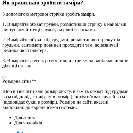
Як правильно зробити заміри?
З допомогою метрової стрічки зробіть заміри.
1. Виміряйте обхват грудей, розмістивши стрічку в найбільш
виступаючій точці грудей, на рівні із сосками.
2. Виміряйте обхват під грудьми, розмістивши стрічку під
грудьми, сантиметр повинен проходити там, де зазвичай
резинка бюстгальтера.
3. Виміряйте стегна, розмістивши стрічку на найбільш повній
ділянці стегон.
Розмірна сітка**
Щоб визначити ваш розмір бюсту, візьміть обхват під грудьми
в см (відповідає цифрам в розмірі), потім обхват грудей в см
(відповідає букві в розмірі). Розміри на сайті вказані
відповідно до європейської системи.
Для жінок
Для чоловіків