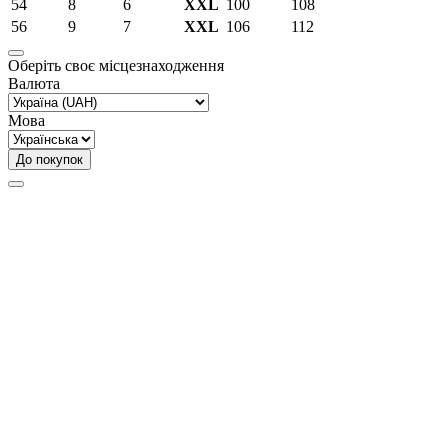
54
8
6
XXL
100
108
56
9
7
XXL
106
112
Оберіть своє місцезнаходження
Валюта
Мова
До покупок