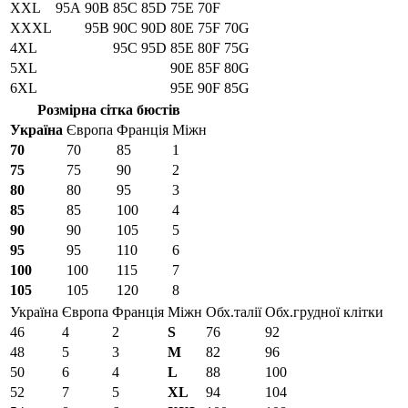
XXL
95A
90B
85C
85D
75E
70F
XXXL
95B
90C
90D
80E
75F
70G
4XL
95C
95D
85E
80F
75G
5XL
90E
85F
80G
6XL
95E
90F
85G
Розмірна сітка бюстів
Україна
Європа
Франція
Міжн
70
70
85
1
75
75
90
2
80
80
95
3
85
85
100
4
90
90
105
5
95
95
110
6
100
100
115
7
105
105
120
8
Україна
Європа
Франція
Міжн
Обх.талії
Обх.грудної клітки
46
4
2
S
76
92
48
5
3
M
82
96
50
6
4
L
88
100
52
7
5
XL
94
104