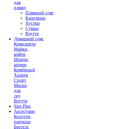
для
пляжу
Пляжний одяг
Капелюхи
Хустки
Сумки
Взуття
Домашній одяг
Комплекти
Майки,
кофти
Шорти,
штани
Комбінації
Халати
Спорт
Маски
для
сну
Взуття
Size Plus
Аксесуари
Колготи,
панчохи
Бретелі,