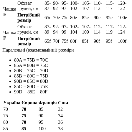
Обхват
85-
90-
95-
100-
105-
110-
115-
120-
грудей, см
87
92
97
102
107
112
117
122
Чашка
E
Потрібний
65e
70e
75e
80e
85e
90e
95e
100e
розмір
Обхват
87-
92-
97-
102-
107-
112-
117-
122-
грудей, см
89
94
99
104
109
114
119
124
Чашка
F
Потрібний
65f
70f
75f
80f
85f
90f
95f
100f
розмір
Паралельні (взаємозамінні) розміри
80A = 75B = 70C
85A = 80B = 75C
80B = 75C = 70D
85B = 80C = 75D
90B = 85C = 80D
85C = 80D = 75E
90D = 85E = 80F
Україна
Європа
Франція
Сша
70
70
85
32
75
75
90
34
80
70
95
36
85
85
100
38