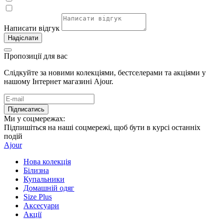
Написати відгук
Надіслати
Пропозиції для вас
Слідкуйте за новими колекціями, бестселерами та акціями у
нашому Інтернет магазині Ajour.
Підписатись
Ми у соцмережах:
Підпишіться на наші соцмережі, щоб бути в курсі останніх
подій
Ajour
Нова колекція
Білизна
Купальники
Домашній одяг
Size Plus
Аксесуари
Акції