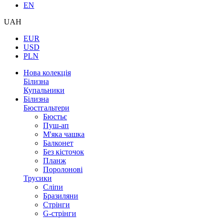
EN
UAH
EUR
USD
PLN
Нова колекція
Білизна
Купальники
Білизна
Бюстгальтери
Бюстьє
Пуш-ап
М'яка чашка
Балконет
Без кісточок
Планж
Поролонові
Трусики
Сліпи
Бразиляни
Стрінги
G-стрінги