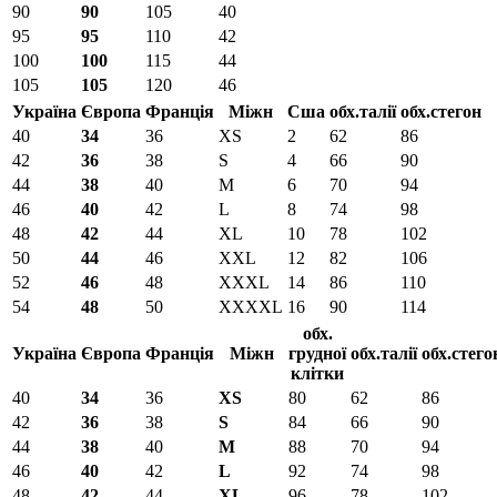
90
90
105
40
95
95
110
42
100
100
115
44
105
105
120
46
Україна
Європа
Франція
Міжн
Сша
обх.талії
обх.стегон
40
34
36
XS
2
62
86
42
36
38
S
4
66
90
44
38
40
M
6
70
94
46
40
42
L
8
74
98
48
42
44
XL
10
78
102
50
44
46
XXL
12
82
106
52
46
48
XXXL
14
86
110
54
48
50
XXXXL
16
90
114
обх.
Україна
Європа
Франція
Міжн
грудної
обх.талії
обх.стего
клітки
40
34
36
XS
80
62
86
42
36
38
S
84
66
90
44
38
40
M
88
70
94
46
40
42
L
92
74
98
48
42
44
XL
96
78
102