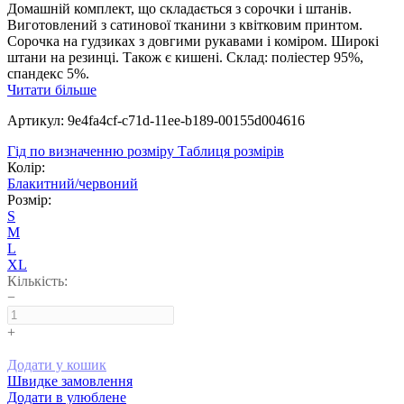
Домашній комплект, що складається з сорочки і штанів.
Виготовлений з сатинової тканини з квітковим принтом.
Сорочка на гудзиках з довгими рукавами і коміром. Широкі
штани на резинці. Також є кишені. Склад: поліестер 95%,
спандекс 5%.
Читати більше
Артикул: 9e4fa4cf-c71d-11ee-b189-00155d004616
Гід по визначенню розміру
Таблиця розмірів
Колір:
Блакитний/червоний
Розмір:
S
M
L
XL
Кількість:
−
+
Додати у кошик
Швидке замовлення
Додати в улюблене