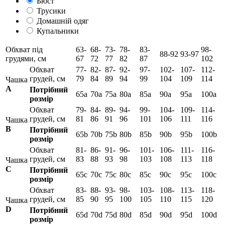
Бюст
Трусики
Домашній одяг
Купальники
Обхват під
63-
68-
73-
78-
83-
98-
88-92
93-97
грудями, см
67
72
77
82
87
102
Обхват
77-
82-
87-
92-
97-
102-
107-
112-
грудей, см
79
84
89
94
99
104
109
114
Чашка
А
Потрібний
65а
70а
75а
80а
85а
90а
95а
100а
розмір
Обхват
79-
84-
89-
94-
99-
104-
109-
114-
грудей, см
81
86
91
96
101
106
111
116
Чашка
B
Потрібний
65b
70b
75b
80b
85b
90b
95b
100b
розмір
Обхват
81-
86-
91-
96-
101-
106-
111-
116-
грудей, см
83
88
93
98
103
108
113
118
Чашка
C
Потрібний
65c
70c
75c
80c
85c
90c
95c
100c
розмір
Обхват
83-
88-
93-
98-
103-
108-
113-
118-
грудей, см
85
90
95
100
105
110
115
120
Чашка
D
Потрібний
65d
70d
75d
80d
85d
90d
95d
100d
розмір