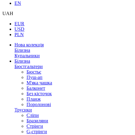
EN
UAH
EUR
USD
PLN
Нова колекція
Білизна
Купальники
Білизна
Бюстгальтери
Бюстьє
Пуш-ап
М'яка чашка
Балконет
Без кісточок
Планж
Поролонові
Трусики
Сліпи
Бразиляни
Стрінги
G-стрінги