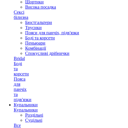
Шортики
Висока посадка
Сексі
білизна
Бюстгальтери
Трусики
Пояси для панчіх, підв'язки
Боді та корсети
Пеньюари
Комбінації
Спокусливі дрібнички
Bridal
Боді
та
корсети
Пояса
для
панчіх
та
підв'язки
Купальники
Купальники
Роздільні
Суцільні
Все