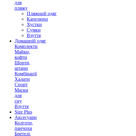
для
пляжу
Пляжний одяг
Капелюхи
Хустки
Сумки
Взуття
Домашній одяг
Комплекти
Майки,
кофти
Шорти,
штани
Комбінації
Халати
Спорт
Маски
для
сну
Взуття
Size Plus
Аксесуари
Колготи,
панчохи
Бретелі,