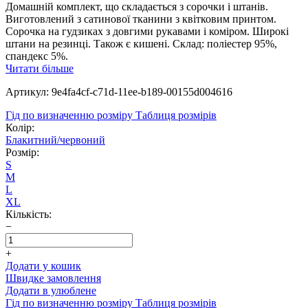
Домашній комплект, що складається з сорочки і штанів.
Виготовлений з сатинової тканини з квітковим принтом.
Сорочка на гудзиках з довгими рукавами і коміром. Широкі
штани на резинці. Також є кишені. Склад: поліестер 95%,
спандекс 5%.
Читати більше
Артикул: 9e4fa4cf-c71d-11ee-b189-00155d004616
Гід по визначенню розміру
Таблиця розмірів
Колір:
Блакитний/червоний
Розмір:
S
M
L
XL
Кількість:
−
+
Додати у кошик
Швидке замовлення
Додати в улюблене
Гід по визначенню розміру
Таблиця розмірів