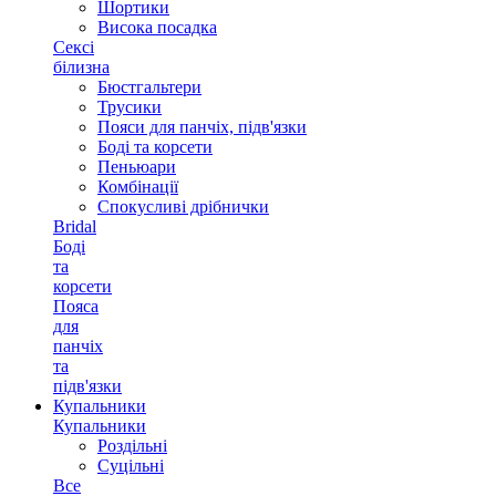
Шортики
Висока посадка
Сексі
білизна
Бюстгальтери
Трусики
Пояси для панчіх, підв'язки
Боді та корсети
Пеньюари
Комбінації
Спокусливі дрібнички
Bridal
Боді
та
корсети
Пояса
для
панчіх
та
підв'язки
Купальники
Купальники
Роздільні
Суцільні
Все