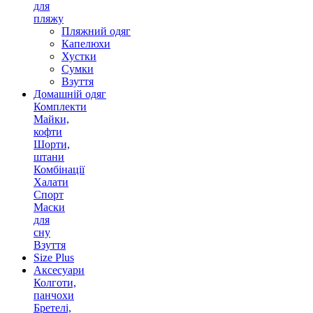
для
пляжу
Пляжний одяг
Капелюхи
Хустки
Сумки
Взуття
Домашній одяг
Комплекти
Майки,
кофти
Шорти,
штани
Комбінації
Халати
Спорт
Маски
для
сну
Взуття
Size Plus
Аксесуари
Колготи,
панчохи
Бретелі,