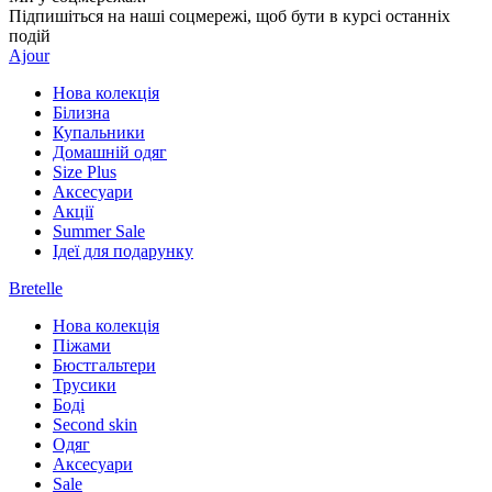
Підпишіться на наші соцмережі, щоб бути в курсі останніх
подій
Ajour
Нова колекція
Білизна
Купальники
Домашній одяг
Size Plus
Аксесуари
Акції
Summer Sale
Ідеї для подарунку
Bretelle
Нова колекція
Піжами
Бюстгальтери
Трусики
Боді
Second skin
Одяг
Аксесуари
Sale