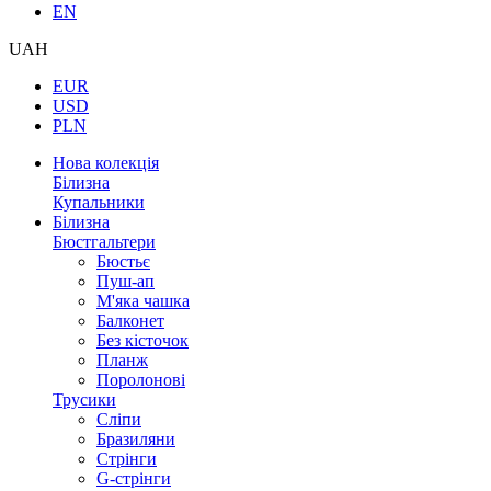
EN
UAH
EUR
USD
PLN
Нова колекція
Білизна
Купальники
Білизна
Бюстгальтери
Бюстьє
Пуш-ап
М'яка чашка
Балконет
Без кісточок
Планж
Поролонові
Трусики
Сліпи
Бразиляни
Стрінги
G-стрінги