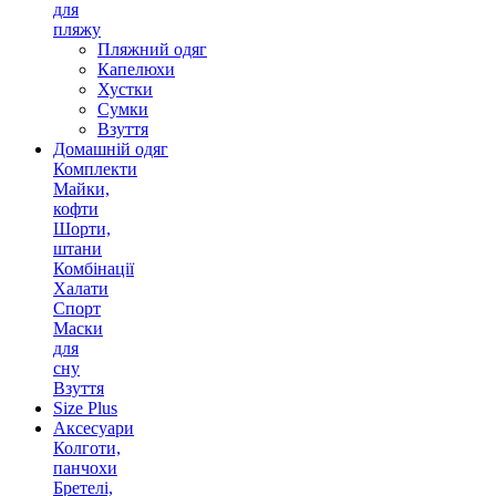
для
пляжу
Пляжний одяг
Капелюхи
Хустки
Сумки
Взуття
Домашній одяг
Комплекти
Майки,
кофти
Шорти,
штани
Комбінації
Халати
Спорт
Маски
для
сну
Взуття
Size Plus
Аксесуари
Колготи,
панчохи
Бретелі,