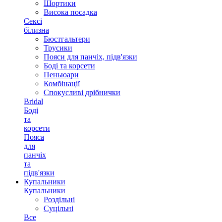
Шортики
Висока посадка
Сексі
білизна
Бюстгальтери
Трусики
Пояси для панчіх, підв'язки
Боді та корсети
Пеньюари
Комбінації
Спокусливі дрібнички
Bridal
Боді
та
корсети
Пояса
для
панчіх
та
підв'язки
Купальники
Купальники
Роздільні
Суцільні
Все