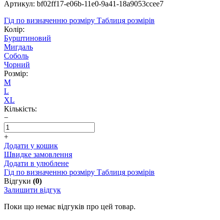
Артикул: bf02ff17-e06b-11e0-9a41-18a9053ccee7
Гід по визначенню розміру
Таблиця розмірів
Колір:
Бурштиновий
Мигдаль
Соболь
Чорний
Розмір:
M
L
XL
Кількість:
−
+
Додати у кошик
Швидке замовлення
Додати в улюблене
Гід по визначенню розміру
Таблиця розмірів
Відгуки
(0)
Залишити відгук
Поки що немає відгуків про цей товар.