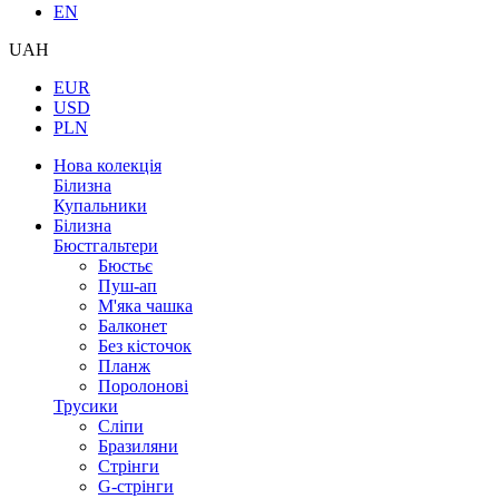
EN
UAH
EUR
USD
PLN
Нова колекція
Білизна
Купальники
Білизна
Бюстгальтери
Бюстьє
Пуш-ап
М'яка чашка
Балконет
Без кісточок
Планж
Поролонові
Трусики
Сліпи
Бразиляни
Стрінги
G-стрінги