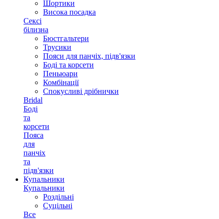
Шортики
Висока посадка
Сексі
білизна
Бюстгальтери
Трусики
Пояси для панчіх, підв'язки
Боді та корсети
Пеньюари
Комбінації
Спокусливі дрібнички
Bridal
Боді
та
корсети
Пояса
для
панчіх
та
підв'язки
Купальники
Купальники
Роздільні
Суцільні
Все