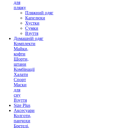
для
пляжу
Пляжний одяг
Капелюхи
Хустки
Сумки
Взуття
Домашній одяг
Комплекти
Майки,
кофти
Шорти,
штани
Комбінації
Халати
Спорт
Маски
для
сну
Взуття
Size Plus
Аксесуари
Колготи,
панчохи
Бретелі,