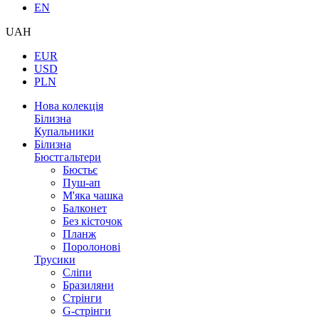
EN
UAH
EUR
USD
PLN
Нова колекція
Білизна
Купальники
Білизна
Бюстгальтери
Бюстьє
Пуш-ап
М'яка чашка
Балконет
Без кісточок
Планж
Поролонові
Трусики
Сліпи
Бразиляни
Стрінги
G-стрінги