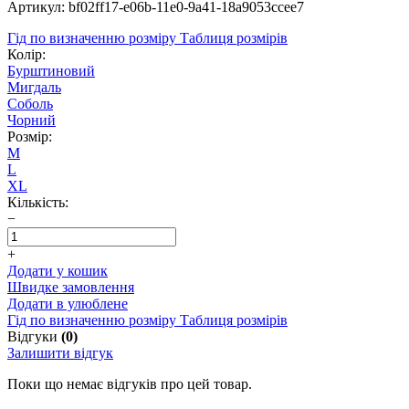
Артикул: bf02ff17-e06b-11e0-9a41-18a9053ccee7
Гід по визначенню розміру
Таблиця розмірів
Колір:
Бурштиновий
Мигдаль
Соболь
Чорний
Розмір:
M
L
XL
Кількість:
−
+
Додати у кошик
Швидке замовлення
Додати в улюблене
Гід по визначенню розміру
Таблиця розмірів
Відгуки
(0)
Залишити відгук
Поки що немає відгуків про цей товар.