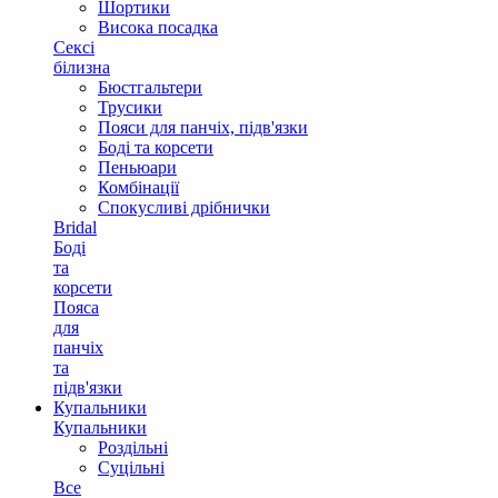
Шортики
Висока посадка
Сексі
білизна
Бюстгальтери
Трусики
Пояси для панчіх, підв'язки
Боді та корсети
Пеньюари
Комбінації
Спокусливі дрібнички
Bridal
Боді
та
корсети
Пояса
для
панчіх
та
підв'язки
Купальники
Купальники
Роздільні
Суцільні
Все