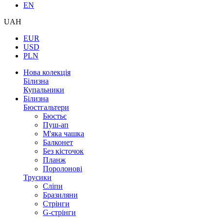
EN
UAH
EUR
USD
PLN
Нова колекція
Білизна
Купальники
Білизна
Бюстгальтери
Бюстьє
Пуш-ап
М'яка чашка
Балконет
Без кісточок
Планж
Поролонові
Трусики
Сліпи
Бразиляни
Стрінги
G-стрінги