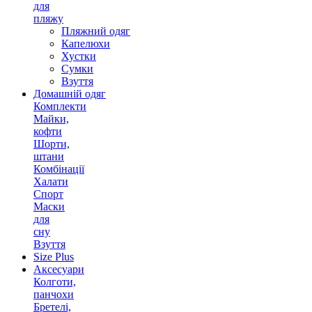
для
пляжу
Пляжний одяг
Капелюхи
Хустки
Сумки
Взуття
Домашній одяг
Комплекти
Майки,
кофти
Шорти,
штани
Комбінації
Халати
Спорт
Маски
для
сну
Взуття
Size Plus
Аксесуари
Колготи,
панчохи
Бретелі,