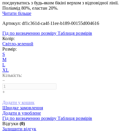
поєднуватись з будь-яким бікіні верхом з відповідної лінії.
Поліамід 80%, еластан 20%.
Читати більше
Артикул: df1c361d-ca4f-11ee-b189-00155d004616
Гід по визначенню розміру
Таблиця розмірів
Колір:
Світло-зелений
Розмір:
S
M
L
XL
Кількість:
−
+
Додати у кошик
Швидке замовлення
Додати в улюблене
Гід по визначенню розміру
Таблиця розмірів
Відгуки
(0)
Залишити відгук