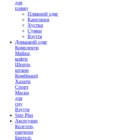
для
пляжу
Пляжний одяг
Капелюхи
Хустки
Сумки
Взуття
Домашній одяг
Комплекти
Майки,
кофти
Шорти,
штани
Комбінації
Халати
Спорт
Маски
для
сну
Взуття
Size Plus
Аксесуари
Колготи,
панчохи
Бретелі,