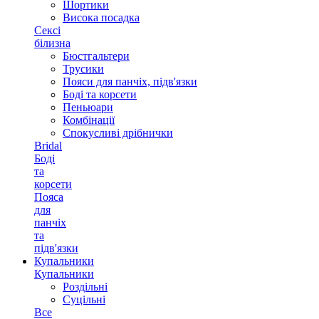
Шортики
Висока посадка
Сексі
білизна
Бюстгальтери
Трусики
Пояси для панчіх, підв'язки
Боді та корсети
Пеньюари
Комбінації
Спокусливі дрібнички
Bridal
Боді
та
корсети
Пояса
для
панчіх
та
підв'язки
Купальники
Купальники
Роздільні
Суцільні
Все