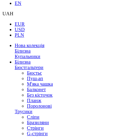
EN
UAH
EUR
USD
PLN
Нова колекція
Білизна
Купальники
Білизна
Бюстгальтери
Бюстьє
Пуш-ап
М'яка чашка
Балконет
Без кісточок
Планж
Поролонові
Трусики
Сліпи
Бразиляни
Стрінги
G-стрінги