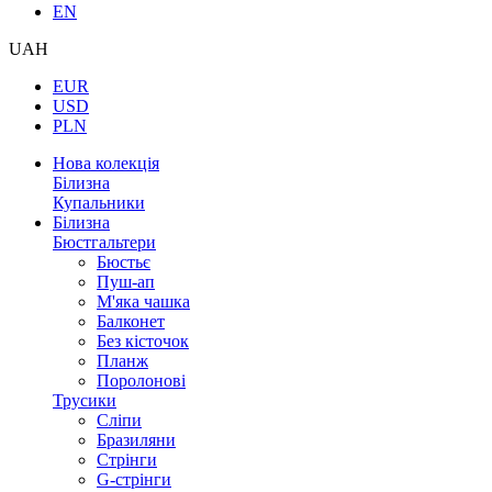
EN
UAH
EUR
USD
PLN
Нова колекція
Білизна
Купальники
Білизна
Бюстгальтери
Бюстьє
Пуш-ап
М'яка чашка
Балконет
Без кісточок
Планж
Поролонові
Трусики
Сліпи
Бразиляни
Стрінги
G-стрінги