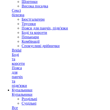
Шортики
Висока посадка
Сексі
білизна
Бюстгальтери
Трусики
Пояси для панчіх, підв'язки
Боді та корсети
Пеньюари
Комбінації
Спокусливі дрібнички
Bridal
Боді
та
корсети
Пояса
для
панчіх
та
підв'язки
Купальники
Купальники
Роздільні
Суцільні
Все