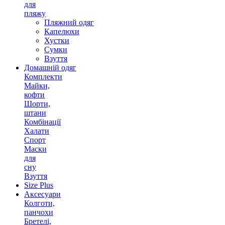
для
пляжу
Пляжний одяг
Капелюхи
Хустки
Сумки
Взуття
Домашній одяг
Комплекти
Майки,
кофти
Шорти,
штани
Комбінації
Халати
Спорт
Маски
для
сну
Взуття
Size Plus
Аксесуари
Колготи,
панчохи
Бретелі,