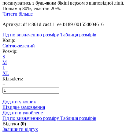
поєднуватись з будь-яким бікіні верхом з відповідної лінії.
Поліамід 80%, еластан 20%.
Читати більше
Артикул: df1c361d-ca4f-11ee-b189-00155d004616
Гід по визначенню розміру
Таблиця розмірів
Колір:
Світло-зелений
Розмір:
S
M
L
XL
Кількість:
−
+
Додати у кошик
Швидке замовлення
Додати в улюблене
Гід по визначенню розміру
Таблиця розмірів
Відгуки
(0)
Залишити відгук