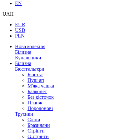
EN
UAH
EUR
USD
PLN
Нова колекція
Білизна
Купальники
Білизна
Бюстгальтери
Бюстьє
Пуш-ап
М'яка чашка
Балконет
Без кісточок
Планж
Поролонові
Трусики
Сліпи
Бразиляни
Стрінги
G-стрінги