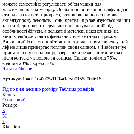
можете самостійно регулювати об’єм чашки для
максимального комфорту. Особливої вишуканості ліфу надає
стильна золотиста прикраса, розташована по центру, яка
акцентує зону декольте. Тонкі бретелі, що зав’язуються на шиї
та спині, дозволяють ідеально підлаштувати виріб під
особливості фігури, а делікатні металеві наконечники на
кінцях зав’язок стають фінальним елегантним штрихом.
Виконаний із еластичної тканини з додаванням люрексу, цей
ліф не лише привертає погляди своїм сяйвом, а й забезпечує
приємні відчуття на шкірі, зберігаючи бездоганний вигляд
після контакту з водою та сонцем. Склад: поліамід 75%,
еластан 20%, люрекс 5%.
Читати більше
Артикул: 1aacfa1d-0005-11f1-a1de-00155d004616
Гід по визначенню розміру
Таблиця розмірів
Колір:
Оливковий
Розмір:
S
M
L
Кількість:
−