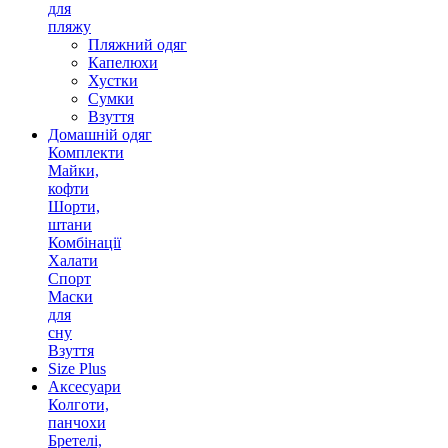
для
пляжу
Пляжний одяг
Капелюхи
Хустки
Сумки
Взуття
Домашній одяг
Комплекти
Майки,
кофти
Шорти,
штани
Комбінації
Халати
Спорт
Маски
для
сну
Взуття
Size Plus
Аксесуари
Колготи,
панчохи
Бретелі,