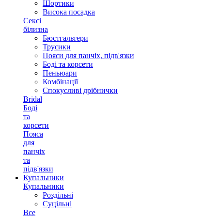
Шортики
Висока посадка
Сексі
білизна
Бюстгальтери
Трусики
Пояси для панчіх, підв'язки
Боді та корсети
Пеньюари
Комбінації
Спокусливі дрібнички
Bridal
Боді
та
корсети
Пояса
для
панчіх
та
підв'язки
Купальники
Купальники
Роздільні
Суцільні
Все