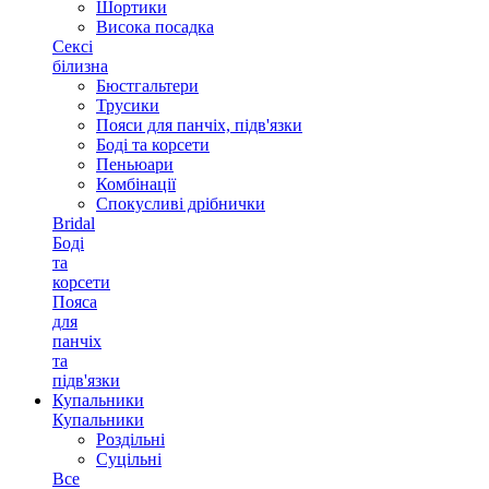
Шортики
Висока посадка
Сексі
білизна
Бюстгальтери
Трусики
Пояси для панчіх, підв'язки
Боді та корсети
Пеньюари
Комбінації
Спокусливі дрібнички
Bridal
Боді
та
корсети
Пояса
для
панчіх
та
підв'язки
Купальники
Купальники
Роздільні
Суцільні
Все