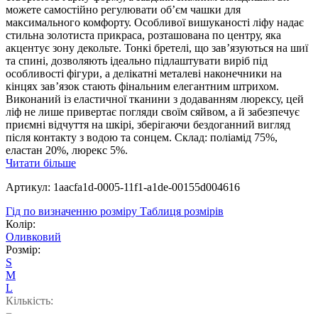
можете самостійно регулювати об’єм чашки для
максимального комфорту. Особливої вишуканості ліфу надає
стильна золотиста прикраса, розташована по центру, яка
акцентує зону декольте. Тонкі бретелі, що зав’язуються на шиї
та спині, дозволяють ідеально підлаштувати виріб під
особливості фігури, а делікатні металеві наконечники на
кінцях зав’язок стають фінальним елегантним штрихом.
Виконаний із еластичної тканини з додаванням люрексу, цей
ліф не лише привертає погляди своїм сяйвом, а й забезпечує
приємні відчуття на шкірі, зберігаючи бездоганний вигляд
після контакту з водою та сонцем. Склад: поліамід 75%,
еластан 20%, люрекс 5%.
Читати більше
Артикул: 1aacfa1d-0005-11f1-a1de-00155d004616
Гід по визначенню розміру
Таблиця розмірів
Колір:
Оливковий
Розмір:
S
M
L
Кількість:
−