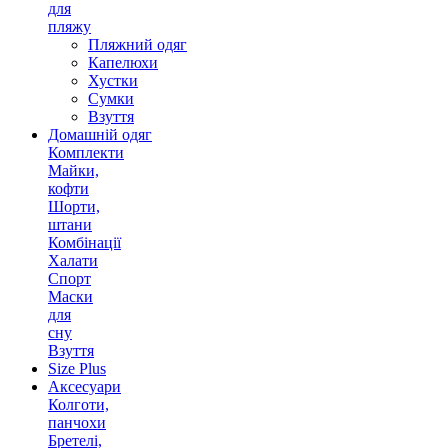
для
пляжу
Пляжний одяг
Капелюхи
Хустки
Сумки
Взуття
Домашній одяг
Комплекти
Майки,
кофти
Шорти,
штани
Комбінації
Халати
Спорт
Маски
для
сну
Взуття
Size Plus
Аксесуари
Колготи,
панчохи
Бретелі,