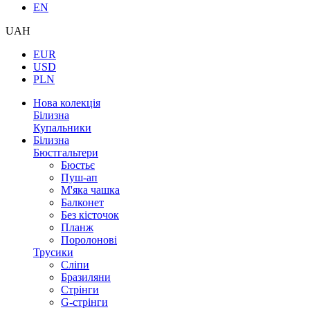
EN
UAH
EUR
USD
PLN
Нова колекція
Білизна
Купальники
Білизна
Бюстгальтери
Бюстьє
Пуш-ап
М'яка чашка
Балконет
Без кісточок
Планж
Поролонові
Трусики
Сліпи
Бразиляни
Стрінги
G-стрінги