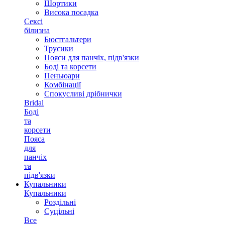
Шортики
Висока посадка
Сексі
білизна
Бюстгальтери
Трусики
Пояси для панчіх, підв'язки
Боді та корсети
Пеньюари
Комбінації
Спокусливі дрібнички
Bridal
Боді
та
корсети
Пояса
для
панчіх
та
підв'язки
Купальники
Купальники
Роздільні
Суцільні
Все