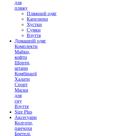
для
пляжу
Пляжний одяг
Капелюхи
Хустки
Сумки
Взуття
Домашній одяг
Комплекти
Майки,
кофти
Шорти,
штани
Комбінації
Халати
Спорт
Маски
для
сну
Взуття
Size Plus
Аксесуари
Колготи,
панчохи
Бретелі,