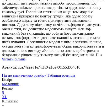
до фіксації: внутрішня частина виробу просиліконена, що
забезпечує щільне прилягання до тіла та дарує впевненість у
кожному русі. Головним естетичним акцентом моделі є
вишукана прикраса по центру грудей, яка додає образу
особливого шарму та точно привертатиме зацікавлені
погляди. Додаткову підтримку та чіткість форми гарантують
бічні кістки, які делікатно моделюють силует. Цей ліф
виконаний без вкладишів, що робить його максимально
легким, комфортним та дозволяє тканині миттєво висихати
після купання. Особливістю моделі є знімна зав'язка на шию,
яка дає змогу легко трансформувати образ: використовувати її
для класичного вигляду або повністю зняти, щоб отримати
бездоганно рівномірну засмагу плечей без жодних ліній. Ніж
Читати більше
Артикул: cca74e2a-f1e7-11f0-a1de-00155d004616
Гід по визначенню розміру
Таблиця розмірів
Колір:
Молочний
Розмір:
S
XL
Кількість:
−