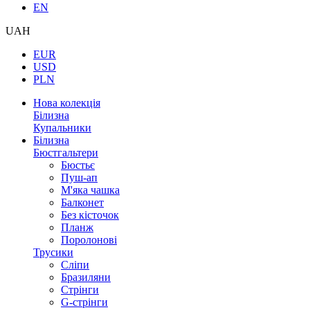
EN
UAH
EUR
USD
PLN
Нова колекція
Білизна
Купальники
Білизна
Бюстгальтери
Бюстьє
Пуш-ап
М'яка чашка
Балконет
Без кісточок
Планж
Поролонові
Трусики
Сліпи
Бразиляни
Стрінги
G-стрінги