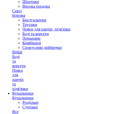
Шортики
Висока посадка
Сексі
білизна
Бюстгальтери
Трусики
Пояси для панчіх, підв'язки
Боді та корсети
Пеньюари
Комбінації
Спокусливі дрібнички
Bridal
Боді
та
корсети
Пояса
для
панчіх
та
підв'язки
Купальники
Купальники
Роздільні
Суцільні
Все