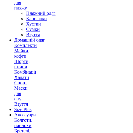
для
пляжу
Пляжний одяг
Капелюхи
Хустки
Сумки
Взуття
Домашній одяг
Комплекти
Майки,
кофти
Шорти,
штани
Комбінації
Халати
Спорт
Маски
для
сну
Взуття
Size Plus
Аксесуари
Колготи,
панчохи
Бретелі,