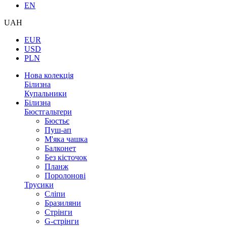
EN
UAH
EUR
USD
PLN
Нова колекція
Білизна
Купальники
Білизна
Бюстгальтери
Бюстьє
Пуш-ап
М'яка чашка
Балконет
Без кісточок
Планж
Поролонові
Трусики
Сліпи
Бразиляни
Стрінги
G-стрінги