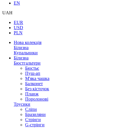
EN
UAH
EUR
USD
PLN
Нова колекція
Білизна
Купальники
Білизна
Бюстгальтери
Бюстьє
Пуш-ап
М'яка чашка
Балконет
Без кісточок
Планж
Поролонові
Трусики
Сліпи
Бразиляни
Стрінги
G-стрінги