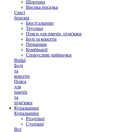
Шортики
Висока посадка
Сексі
білизна
Бюстгальтери
Трусики
Пояси для панчіх, підв'язки
Боді та корсети
Пеньюари
Комбінації
Спокусливі дрібнички
Bridal
Боді
та
корсети
Пояса
для
панчіх
та
підв'язки
Купальники
Купальники
Роздільні
Суцільні
Все