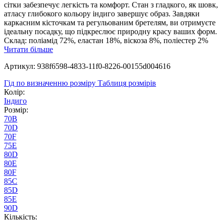
сітки забезпечує легкість та комфорт. Стан з гладкого, як шовк,
атласу глибокого кольору індиго завершує образ. Завдяки
каркасним кісточкам та регульованим бретелям, ви отримуєте
ідеальну посадку, що підкреслює природну красу ваших форм.
Склад: поліамід 72%, еластан 18%, віскоза 8%, поліестер 2%
Читати більше
Артикул: 938f6598-4833-11f0-8226-00155d004616
Гід по визначенню розміру
Таблиця розмірів
Колір:
Індиго
Розмір:
70B
70D
70F
75E
80D
80E
80F
85C
85D
85E
90D
Кількість: