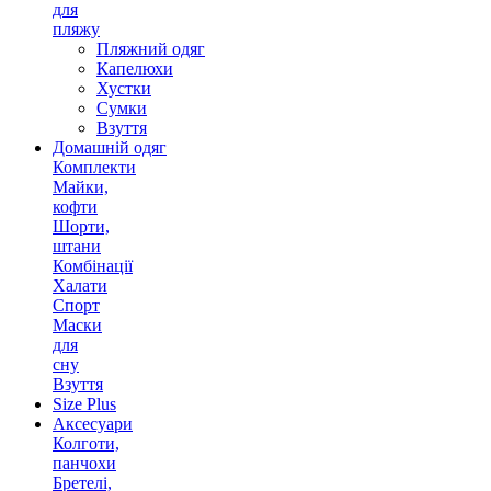
для
пляжу
Пляжний одяг
Капелюхи
Хустки
Сумки
Взуття
Домашній одяг
Комплекти
Майки,
кофти
Шорти,
штани
Комбінації
Халати
Спорт
Маски
для
сну
Взуття
Size Plus
Аксесуари
Колготи,
панчохи
Бретелі,