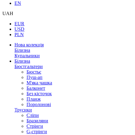
EN
UAH
EUR
USD
PLN
Нова колекція
Білизна
Купальники
Білизна
Бюстгальтери
Бюстьє
Пуш-ап
М'яка чашка
Балконет
Без кісточок
Планж
Поролонові
Трусики
Сліпи
Бразиляни
Стрінги
G-стрінги