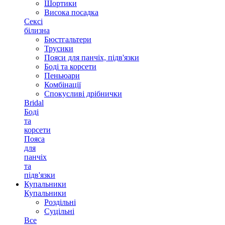
Шортики
Висока посадка
Сексі
білизна
Бюстгальтери
Трусики
Пояси для панчіх, підв'язки
Боді та корсети
Пеньюари
Комбінації
Спокусливі дрібнички
Bridal
Боді
та
корсети
Пояса
для
панчіх
та
підв'язки
Купальники
Купальники
Роздільні
Суцільні
Все