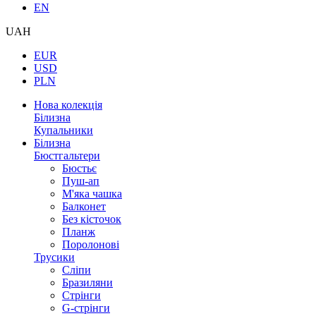
EN
UAH
EUR
USD
PLN
Нова колекція
Білизна
Купальники
Білизна
Бюстгальтери
Бюстьє
Пуш-ап
М'яка чашка
Балконет
Без кісточок
Планж
Поролонові
Трусики
Сліпи
Бразиляни
Стрінги
G-стрінги