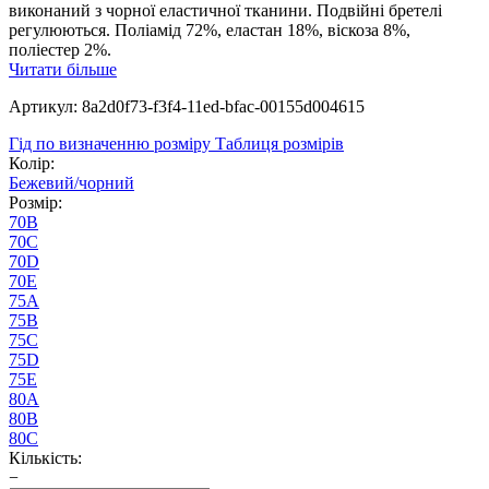
виконаний з чорної еластичної тканини. Подвійні бретелі
регулюються. Поліамід 72%, еластан 18%, віскоза 8%,
поліестер 2%.
Читати більше
Артикул: 8a2d0f73-f3f4-11ed-bfac-00155d004615
Гід по визначенню розміру
Таблиця розмірів
Колір:
Бежевий/чорний
Розмір:
70B
70C
70D
70E
75A
75B
75C
75D
75E
80A
80B
80C
Кількість:
−