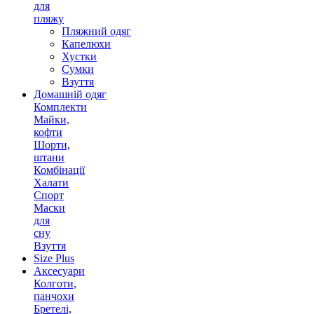
для
пляжу
Пляжний одяг
Капелюхи
Хустки
Сумки
Взуття
Домашній одяг
Комплекти
Майки,
кофти
Шорти,
штани
Комбінації
Халати
Спорт
Маски
для
сну
Взуття
Size Plus
Аксесуари
Колготи,
панчохи
Бретелі,