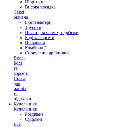
Шортики
Висока посадка
Сексі
білизна
Бюстгальтери
Трусики
Пояси для панчіх, підв'язки
Боді та корсети
Пеньюари
Комбінації
Спокусливі дрібнички
Bridal
Боді
та
корсети
Пояса
для
панчіх
та
підв'язки
Купальники
Купальники
Роздільні
Суцільні
Все