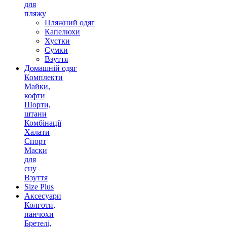
для
пляжу
Пляжний одяг
Капелюхи
Хустки
Сумки
Взуття
Домашній одяг
Комплекти
Майки,
кофти
Шорти,
штани
Комбінації
Халати
Спорт
Маски
для
сну
Взуття
Size Plus
Аксесуари
Колготи,
панчохи
Бретелі,