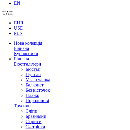
EN
UAH
EUR
USD
PLN
Нова колекція
Білизна
Купальники
Білизна
Бюстгальтери
Бюстьє
Пуш-ап
М'яка чашка
Балконет
Без кісточок
Планж
Поролонові
Трусики
Сліпи
Бразиляни
Стрінги
G-стрінги