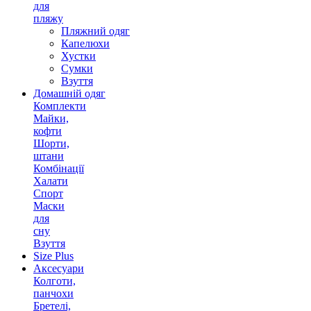
для
пляжу
Пляжний одяг
Капелюхи
Хустки
Сумки
Взуття
Домашній одяг
Комплекти
Майки,
кофти
Шорти,
штани
Комбінації
Халати
Спорт
Маски
для
сну
Взуття
Size Plus
Аксесуари
Колготи,
панчохи
Бретелі,