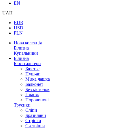
EN
UAH
EUR
USD
PLN
Нова колекція
Білизна
Купальники
Білизна
Бюстгальтери
Бюстьє
Пуш-ап
М'яка чашка
Балконет
Без кісточок
Планж
Поролонові
Трусики
Сліпи
Бразиляни
Стрінги
G-стрінги