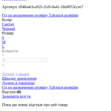
Артикул: e940a4cb-e02f-11e0-9a41-18a9053ccee7
Гід по визначенню розміру
Таблиця розмірів
Колір:
Сантач
Чорний
Розмір:
S
M
L
Кількість:
−
+
Додати у кошик
Швидке замовлення
Додати в улюблене
Гід по визначенню розміру
Таблиця розмірів
Відгуки
(0)
Залишити відгук
Поки що немає відгуків про цей товар.