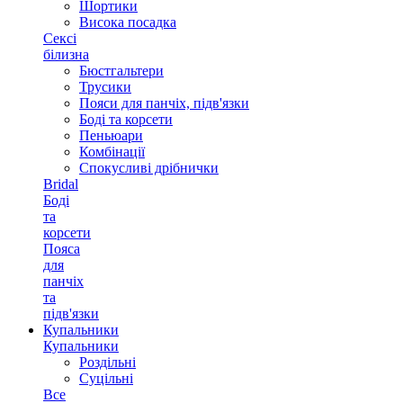
Шортики
Висока посадка
Сексі
білизна
Бюстгальтери
Трусики
Пояси для панчіх, підв'язки
Боді та корсети
Пеньюари
Комбінації
Спокусливі дрібнички
Bridal
Боді
та
корсети
Пояса
для
панчіх
та
підв'язки
Купальники
Купальники
Роздільні
Суцільні
Все